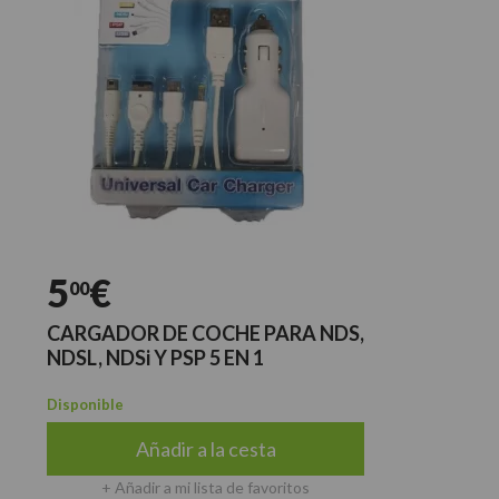
5
€
00
CARGADOR DE COCHE PARA NDS,
NDSL, NDSi Y PSP 5 EN 1
Disponible
Añadir a la cesta
+ Añadir a mi lista de favoritos