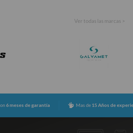
Ver todas las marcas >
es de garantía
Mas de
15 Años de experiencia