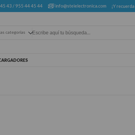
 45 43
/
955 44 45 44
info@steielectronica.com
¡Y recuerda
las categorias
CARGADORES