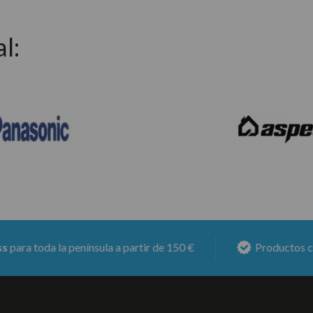
l:
da la península a partir de 150 €
Productos con
6 mes