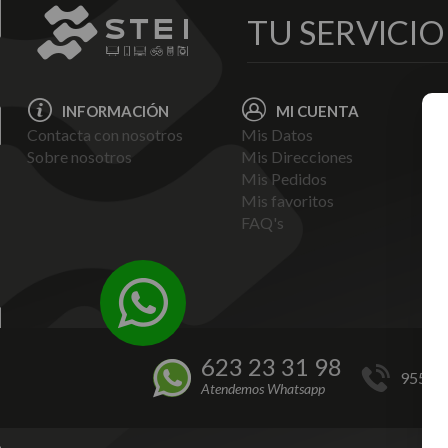
TU SERVICI
INFORMACIÓN
MI CUENTA
Contacta con nosotros
Mis Datos
Avi
Sobre nosotros
Mis Direcciones
Ent
Mis Pedidos
Pol
Mis favoritos
Pag
FAQ's
Ter
Con
Pol
623 23 31 98
955 44
Atendemos Whatsapp