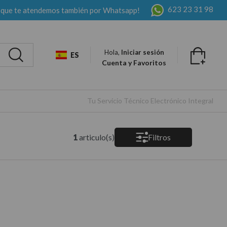
623 23 31 98
 que te atendemos también por Whatsapp!
Hola,
Iniciar sesión
ES
Cuenta y Favoritos
Tu Servicio Técnico Electrónico Integral
1
articulo(s)
Filtros