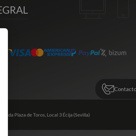
EGRAL
Contact
venida Plaza de Toros,
Local 3 Écija (Sevilla)