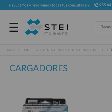
955 44
Te ayudamos y resolvemos todas tus consultas en:
Todas 
>
>
>
>
Inicio
CONSOLAS
NINTENDO
NINTENDO DS LITE
CARGADORES