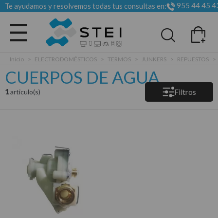
955 44 45 4
Te ayudamos y resolvemos todas tus consultas en:
Todas las categorias
Inicio
>
ELECTRODOMÉSTICOS
>
TERMOS
>
JUNKERS
>
REPUESTOS
>
CUERPOS DE AGUA
Filtros
1
articulo(s)