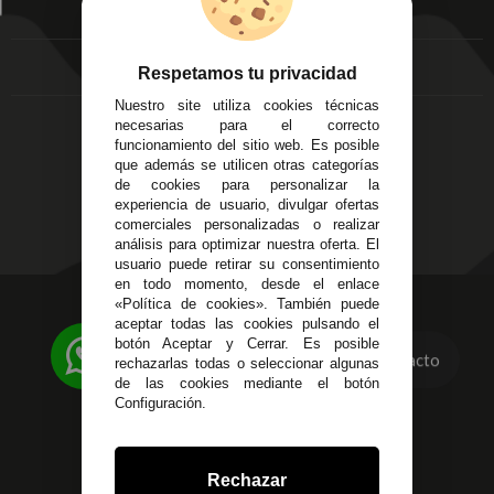
EMPRESA
Av. Plaza de Toros.
FAQ's
Local 3
Aviso Legal
Córdoba
Entregas y
Respetamos tu privacidad
C/ Ingeniero Iribarren,
Devoluciones
Nuestro site utiliza cookies técnicas
14
Política de Privacidad
necesarias para el correcto
Alzira - Valencia
Pago Seguro
funcionamiento del sitio web. Es posible
C/ Esplugues, 135
que además se utilicen otras categorías
Terminos y
de cookies para personalizar la
Condiciones Generales
experiencia de usuario, divulgar ofertas
Políticas de Cookies
comerciales personalizadas o realizar
análisis para optimizar nuestra oferta. El
usuario puede retirar su consentimiento
en todo momento, desde el enlace
«Política de cookies». También puede
623 23 31 98
aceptar todas las cookies pulsando el
Atendemos Whatsapp
botón Aceptar y Cerrar. Es posible
Contacto
rechazarlas todas o seleccionar algunas
955 44 45 43
/
955 44 45 44
de las cookies mediante el botón
Configuración.
info@steielectronica.com
Avenida Plaza de Toros,
Rechazar