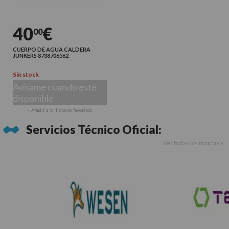
40
€
00
CUERPO DE AGUA CALDERA
JUNKERS 8738706562
Sin stock
Avísame cuando esté
disponible
+ Añadir a mi lista de favoritos
Servicios Técnico Oficial:
Ver todas las marcas >