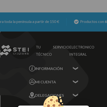
oda la península a partir de 150 €
Productos con
6 me
TU SERVICIO
ELECTRONICO
TÉCNICO
INTEGRAL
INFORMACIÓN
Contacta con nosotros
MI CUENTA
Sobre nosotros
Mis Datos
DELEGACIONES
Mis Direcciones
Mis Pedidos
Écija - Sevilla
Mis favoritos