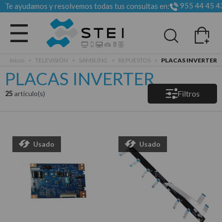
955 44 45 4
Te ayudamos y resolvemos todas tus consultas en:
Todas las categorias
Inicio
>
TELEVISIÓN
>
SAMSUNG
>
REPUESTOS
>
PLACAS INVERTER
PLACAS INVERTER
Filtros
25
articulo(s)
Usado
Usado