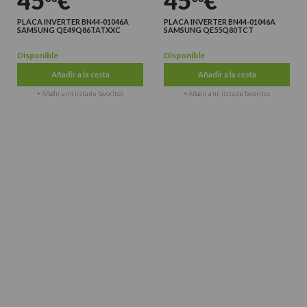
45
€
45
€
PLACA INVERTER BN44-01046A
PLACA INVERTER BN44-01046A
SAMSUNG QE49Q86TATXXC
SAMSUNG QE55Q80TCT
Disponible
Disponible
Añadir a la cesta
Añadir a la cesta
+ Añadir a mi lista de favoritos
+ Añadir a mi lista de favoritos