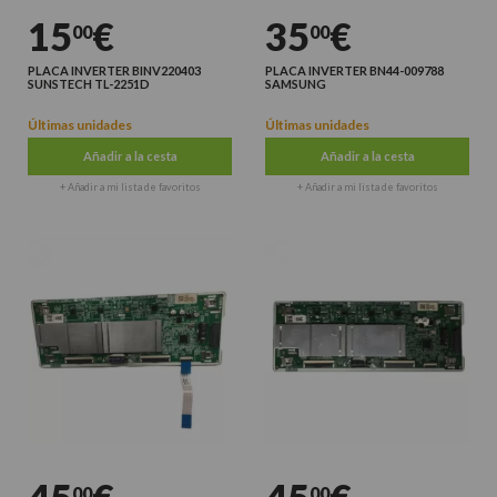
15
€
35
€
00
00
PLACA INVERTER BINV220403
PLACA INVERTER BN44-009788
SUNSTECH TL-2251D
SAMSUNG
Últimas unidades
Últimas unidades
Añadir a la cesta
Añadir a la cesta
+ Añadir a mi lista de favoritos
+ Añadir a mi lista de favoritos
00
00