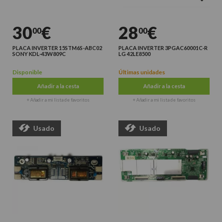
30
€
28
€
00
00
PLACA INVERTER 15STM6S-ABC02
PLACA INVERTER 3PGAC60001C-R
SONY KDL-43W809C
LG 42LE8500
Disponible
Últimas unidades
Añadir a la cesta
Añadir a la cesta
+ Añadir a mi lista de favoritos
+ Añadir a mi lista de favoritos
Usado
Usado