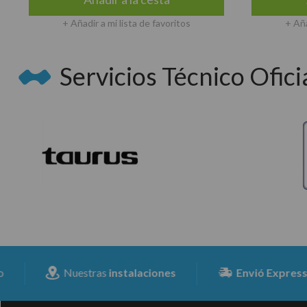
+ Añadir a mi lista de favoritos
+ Aña
Servicios Técnico Oficia
Nuestras
instalaciones
Envió Expresss
para to