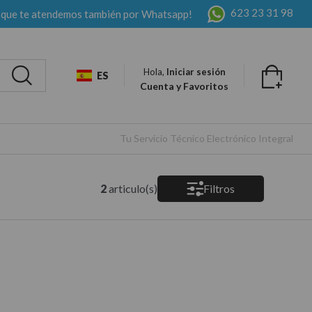
623 23 31 98
 que te atendemos también por Whatsapp!
Hola,
Iniciar sesión
ES
Cuenta y Favoritos
Tu Servicio Técnico Electrónico Integral
2
articulo(s)
Filtros