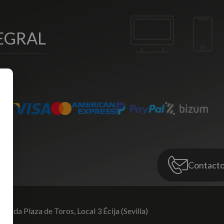
EGRAL
Contact
venida Plaza de Toros,
Local 3 Écija (Sevilla)