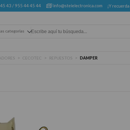
 45 43
/
955 44 45 44
info@steielectronica.com
¡Y recuerda
las categorias
>
>
>
LADORES
CECOTEC
REPUESTOS
DAMPER