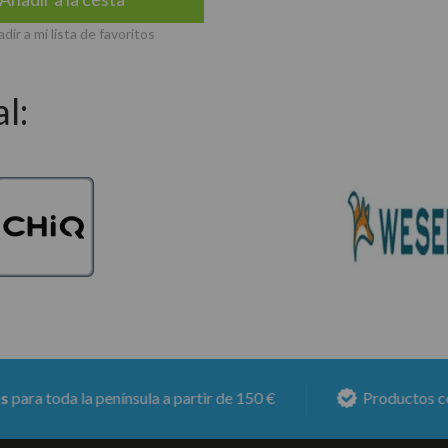
dir a mi lista de favoritos
l:
da la península a partir de 150 €
Productos con
6 mes