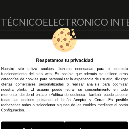
O TÉCNICO
ELECTRONICO INT
EMPRESA
DELEGACIONES
so Legal
Écija - Sevilla
regas y Devoluciones
Av. Plaza de Toros. Local 3
Respetamos tu privacidad
ítica de Privacidad
Córdoba
Nuestro site utiliza cookies técnicas necesarias para el correcto
o Seguro
C/ Ingeniero Iribarren, 14
funcionamiento del sitio web. Es posible que además se utilicen otras
minos y
Alzira - Valencia
categorías de cookies para personalizar la experiencia de usuario, divulgar
diciones Generales
C/ Esplugues, 135
ofertas comerciales personalizadas o realizar análisis para optimizar
íticas de Cookies
nuestra oferta. El usuario puede retirar su consentimiento en todo
momento, desde el enlace «Política de cookies». También puede aceptar
todas las cookies pulsando el botón Aceptar y Cerrar. Es posible
rechazarlas todas o seleccionar algunas de las cookies mediante el botón
Configuración.
 45 43
/
955 44 45 44
info@steielectronica.com
A