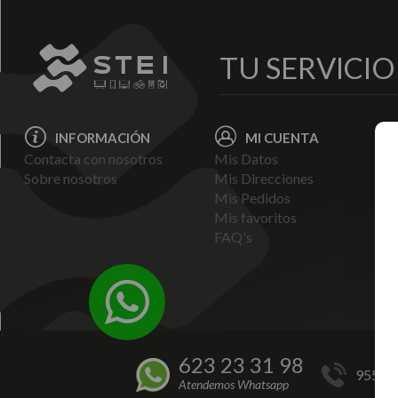
TU SERVICI
INFORMACIÓN
MI CUENTA
Contacta con nosotros
Mis Datos
Avi
Sobre nosotros
Mis Direcciones
Ent
Mis Pedidos
Pol
Mis favoritos
Pag
FAQ's
Ter
Con
Pol
623 23 31 98
955 44
Atendemos Whatsapp