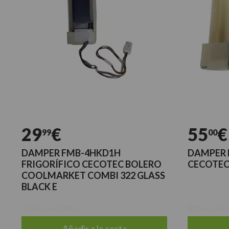
29
€
55
€
99
00
DAMPER FMB-4HKD1H
DAMPER 
FRIGORÍFICO CECOTEC BOLERO
CECOTE
COOLMARKET COMBI 322 GLASS
BLACK E
Últimas unidades
Últimas uni
Añadir a la cesta