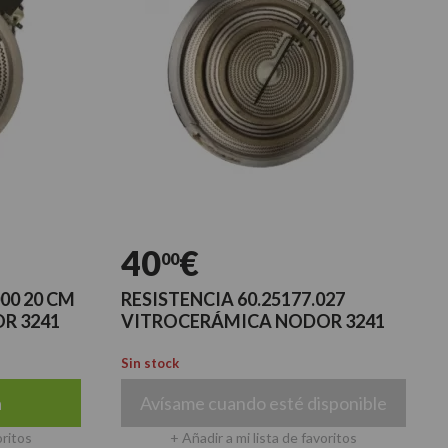
40
€
00
000 20 CM
RESISTENCIA 60.25177.027
R 3241
VITROCERÁMICA NODOR 3241
Sin stock
a
Avísame cuando esté disponible
oritos
+ Añadir a mi lista de favoritos