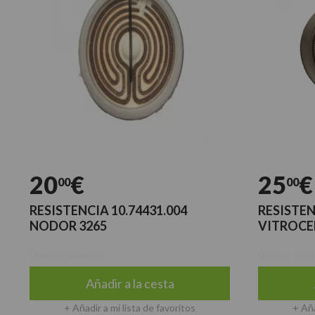
20
€
25
€
00
00
RESISTENCIA 10.74431.004
RESISTEN
NODOR 3265
VITROCE
Últimas unidades
Últimas uni
Añadir a la cesta
+ Añadir a mi lista de favoritos
+ Aña