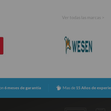
Ver todas las marcas >
s de garantía
Mas de
15 Años de experiencia