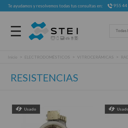
955 44
Te ayudamos y resolvemos todas tus consultas en:
Todas 
>
>
>
Inicio
ELECTRODOMÉSTICOS
VITROCERÁMICAS
RA
RESISTENCIAS
Usado
Usad