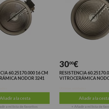
30
€
00
CIA 60.25170.000 16 CM
RESISTENCIA 60.25170.
RÁMICA NODOR 3241
VITROCERÁMICA NODO
dades
Últimas unidades
Añadir a la cesta
Añadir a la cest
dir a mi lista de favoritos
+ Añadir a mi lista de fav