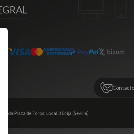
EGRAL
Contact
venida Plaza de Toros,
Local 3 Écija (Sevilla)