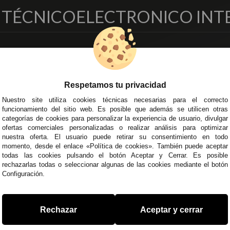
O TÉCNICO
ELECTRONICO INT
EMPRESA
DELEGACIONES
so Legal
Écija - Sevilla
regas y Devoluciones
Av. Plaza de Toros. Local 3
Respetamos tu privacidad
ítica de Privacidad
Córdoba
Nuestro site utiliza cookies técnicas necesarias para el correcto
o Seguro
C/ Ingeniero Iribarren, 14
funcionamiento del sitio web. Es posible que además se utilicen otras
minos y
Alzira - Valencia
categorías de cookies para personalizar la experiencia de usuario, divulgar
diciones Generales
C/ Esplugues, 135
ofertas comerciales personalizadas o realizar análisis para optimizar
íticas de Cookies
nuestra oferta. El usuario puede retirar su consentimiento en todo
momento, desde el enlace «Política de cookies». También puede aceptar
todas las cookies pulsando el botón Aceptar y Cerrar. Es posible
rechazarlas todas o seleccionar algunas de las cookies mediante el botón
Configuración.
 45 43
/
955 44 45 44
info@steielectronica.com
A
Rechazar
Aceptar y cerrar