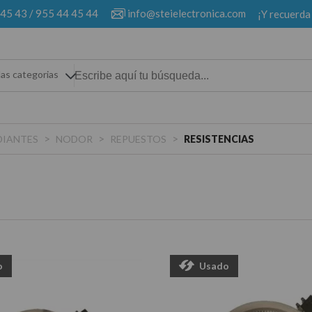
 45 43
/
955 44 45 44
info@steielectronica.com
¡Y recuerda
las categorias
>
>
>
DIANTES
NODOR
REPUESTOS
RESISTENCIAS
o
Usado