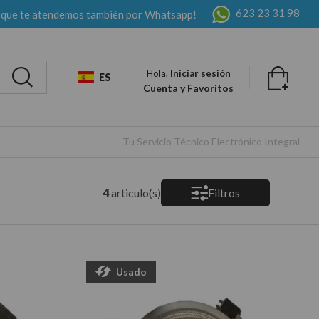
623 23 31 98
 que te atendemos también por Whatsapp!
Hola,
Iniciar sesión
ES
Cuenta y Favoritos
Tu Servicio Técnico Electrónico Integral
4
articulo(s)
Filtros
Usado