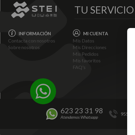
TU SERVICI
INFORMACIÓN
MI CUENTA
Contacta con nosotros
Mis Datos
Avi
Sobre nosotros
Mis Direcciones
Ent
Mis Pedidos
Pol
Mis favoritos
Pag
FAQ's
Ter
Con
Pol
623 23 31 98
955 44
Atendemos Whatsapp