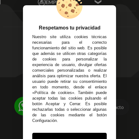
EMPRESA
Av. Plaza de Toros.
FAQ's
Local 3
Aviso Legal
Córdoba
Entregas y
C/ Ingeniero Iribarren,
Devoluciones
Respetamos tu privacidad
14
Política de Privacidad
Nuestro site utiliza cookies técnicas
Alzira - Valencia
Pago Seguro
necesarias para el correcto
C/ Esplugues, 135
Terminos y
funcionamiento del sitio web. Es posible
que además se utilicen otras categorías
Condiciones Generales
de cookies para personalizar la
Políticas de Cookies
experiencia de usuario, divulgar ofertas
comerciales personalizadas o realizar
análisis para optimizar nuestra oferta. El
usuario puede retirar su consentimiento
623 23 31 98
en todo momento, desde el enlace
«Política de cookies». También puede
Atendemos Whatsapp
aceptar todas las cookies pulsando el
botón Aceptar y Cerrar. Es posible
Contacto
955 44 45 43
/
955 44 45 44
rechazarlas todas o seleccionar algunas
de las cookies mediante el botón
info@steielectronica.com
Configuración.
Avenida Plaza de Toros,