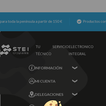
 toda la península a partir de 150 €
Productos con
6 
TU SERVICIO
ELECTRONICO
TÉCNICO
INTEGRAL
INFORMACIÓN
Contacta con nosotros
MI CUENTA
Sobre nosotros
Mis Datos
DELEGACIONES
Mis Direcciones
Mis Pedidos
Écija - Sevilla
Mis favoritos