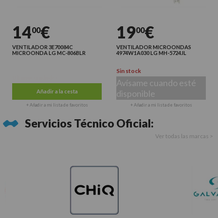
14
€
19
€
00
00
VENTILADOR 3E70084C
VENTILADOR MICROONDAS
MICROONDA LG MC-806BLR
4974W1A030 LG MH-5724JL
Sin stock
Últimas unidades
Avísame cuando esté
Añadir a la cesta
disponible
+ Añadir a mi lista de favoritos
+ Añadir a mi lista de favoritos
Servicios Técnico Oficial:
Ver todas las marcas >