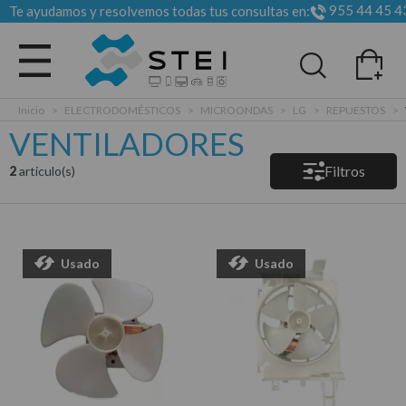
955 44 45 4
Te ayudamos y resolvemos todas tus consultas en:
Todas las categorias
Inicio
>
ELECTRODOMÉSTICOS
>
MICROONDAS
>
LG
>
REPUESTOS
>
VENTILADORES
Filtros
2
articulo(s)
Usado
Usado