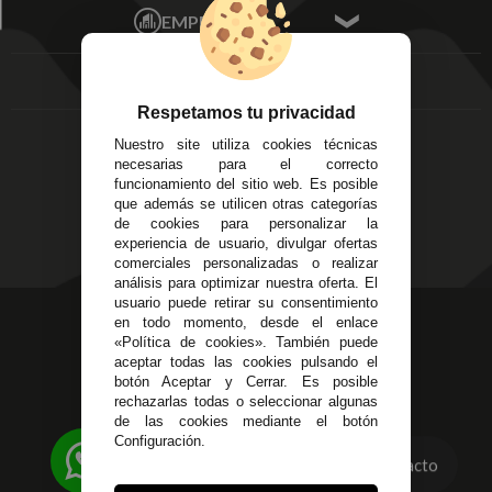
Écija - Sevilla
Mis favoritos
EMPRESA
Av. Plaza de Toros.
FAQ's
Local 3
Aviso Legal
Córdoba
Entregas y
C/ Ingeniero Iribarren,
Devoluciones
Respetamos tu privacidad
14
Política de Privacidad
Nuestro site utiliza cookies técnicas
Alzira - Valencia
Pago Seguro
necesarias para el correcto
C/ Esplugues, 135
Terminos y
funcionamiento del sitio web. Es posible
que además se utilicen otras categorías
Condiciones Generales
de cookies para personalizar la
Políticas de Cookies
experiencia de usuario, divulgar ofertas
comerciales personalizadas o realizar
análisis para optimizar nuestra oferta. El
usuario puede retirar su consentimiento
623 23 31 98
en todo momento, desde el enlace
«Política de cookies». También puede
Atendemos Whatsapp
aceptar todas las cookies pulsando el
botón Aceptar y Cerrar. Es posible
955 44 45 43
/
955 44 45 44
rechazarlas todas o seleccionar algunas
de las cookies mediante el botón
info@steielectronica.com
Configuración.
Contacto
Avenida Plaza de Toros,