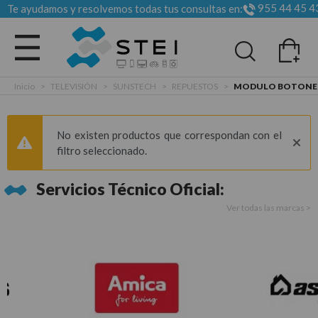
955 44 45 4
Te ayudamos y resolvemos todas tus consultas en:
Todas las categorias
Inicio
>
TELEVISIÓN
>
SUNSTECH
>
REPUESTOS
>
MODULO BOTONE
No existen productos que correspondan con el
filtro seleccionado.
Servicios Técnico Oficial:
Ver todas las marcas >