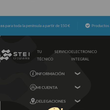
s
para toda la península a partir de 150 €
Productos c
TU SERVICIO
ELECTRONICO
TÉCNICO
INTEGRAL
INFORMACIÓN
Contacta con nosotros
MI CUENTA
Sobre nosotros
Mis Datos
DELEGACIONES
Mis Direcciones
Mis Pedidos