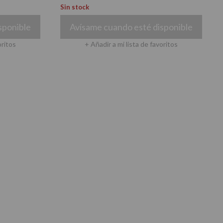
Sin stock
sponible
Avísame cuando esté disponible
oritos
+ Añadir a mi lista de favoritos