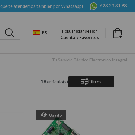
623 23 31 98
 que te atendemos también por Whatsapp!
Hola,
Iniciar sesión
ES
Cuenta y Favoritos
Tu Servicio Técnico Electrónico Integral
18
articulo(s)
Filtros
Usado