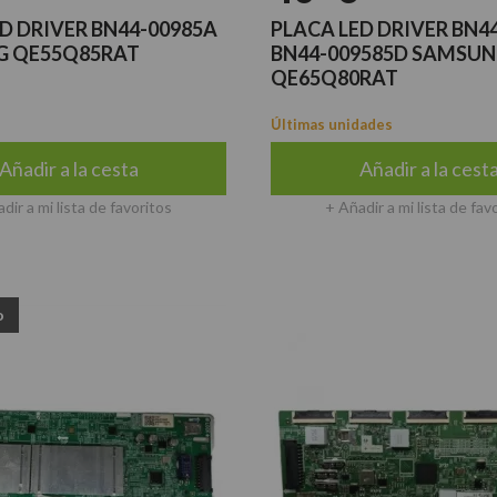
D DRIVER BN44-00985A
PLACA LED DRIVER BN4
 QE55Q85RAT
BN44-009585D SAMSU
QE65Q80RAT
Últimas unidades
Añadir a la cesta
Añadir a la cest
dir a mi lista de favoritos
+ Añadir a mi lista de fav
o