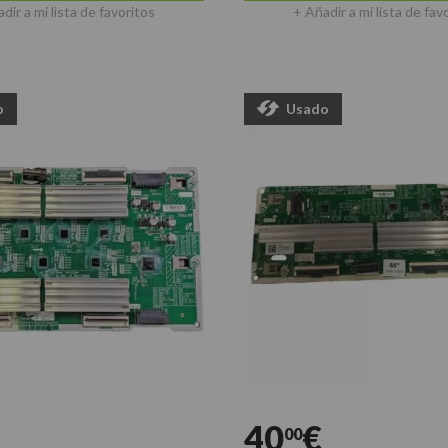
dir a mi lista de favoritos
+ Añadir a mi lista de fav
o
Usado
40
€
00