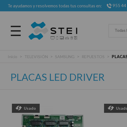
955 44
Te ayudamos y resolvemos todas tus consultas en:
Todas 
>
>
>
>
Inicio
TELEVISIÓN
SAMSUNG
REPUESTOS
PLACAS
PLACAS LED DRIVER
Usado
Usad