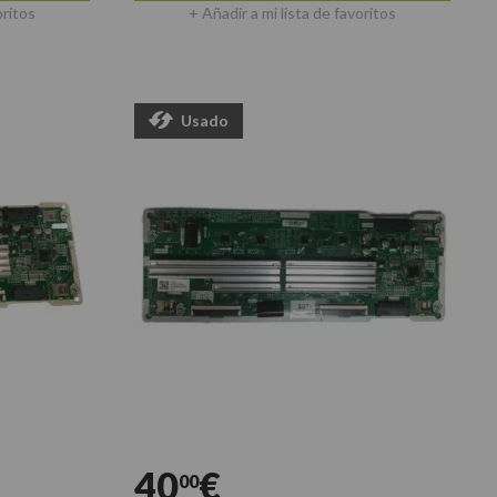
oritos
+ Añadir a mi lista de favoritos
Usado
40
€
00