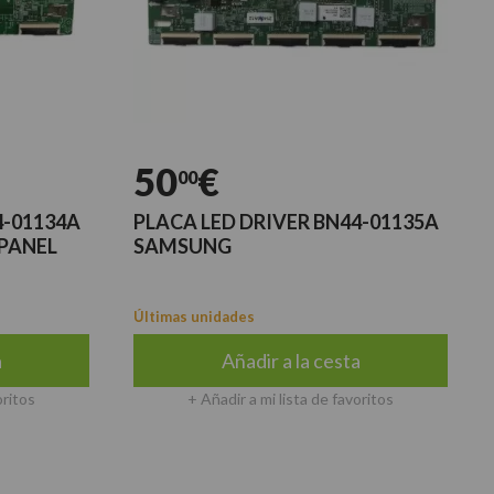
50
€
00
4-01134A
PLACA LED DRIVER BN44-01135A
PANEL
SAMSUNG
Últimas unidades
a
Añadir a la cesta
oritos
+ Añadir a mi lista de favoritos