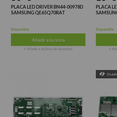
PLACA LED DRIVER BN44-00978D
PLACA LE
SAMSUNG QE65Q70RAT
SAMSUNG
Disponible
Disponible
Añadir a la cesta
+ Añadir a mi lista de favoritos
+ Aña
Usad