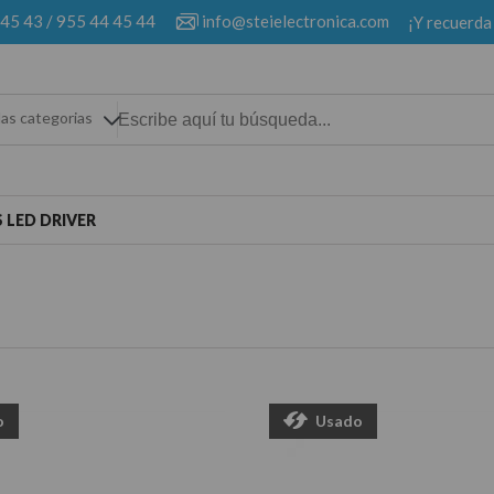
 45 43
/
955 44 45 44
info@steielectronica.com
¡Y recuerda
las categorias
 LED DRIVER
o
Usado