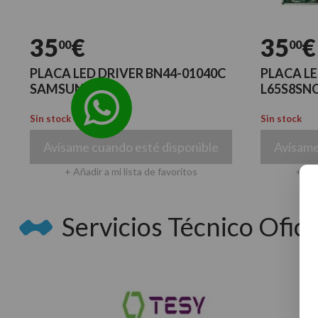
35
€
35
€
00
00
PLACA LED DRIVER BN44-01040C
PLACA L
SAMSUNG
L65S8SNC
Sin stock
Sin stock
Avísame cuando esté disponible
Avísame
+ Añadir a mi lista de favoritos
+ Aña
Servicios Técnico Oficia