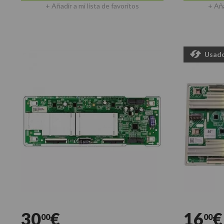
+ Añadir a mi lista de favoritos
+ Aña
Usad
30
€
16
€
00
00