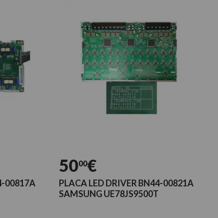
50
€
00
4-00817A
PLACA LED DRIVER BN44-00821A
SAMSUNG UE78JS9500T