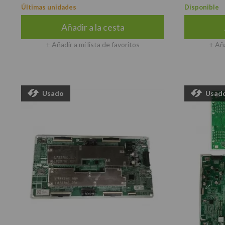
Últimas unidades
Disponible
Añadir a la cesta
+ Añadir a mi lista de favoritos
+ Aña
Usado
Usad