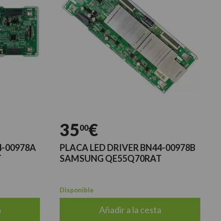
35
€
00
4-00978A
PLACA LED DRIVER BN44-00978B
T
SAMSUNG QE55Q70RAT
Disponible
a
Añadir a la cesta