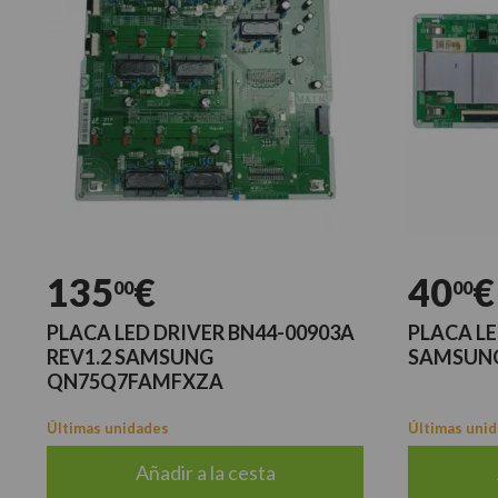
135
€
40
€
00
00
PLACA LED DRIVER BN44-00903A
PLACA LE
REV1.2 SAMSUNG
SAMSUNG
QN75Q7FAMFXZA
Últimas unidades
Últimas uni
Añadir a la cesta