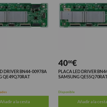
40
€
00
D DRIVER BN44-00978A
PLACA LED DRIVER BN4
 QE49Q70RAT
SAMSUNG QE55Q70RA
dades
Disponible
Añadir a la cesta
Añadir a la cest