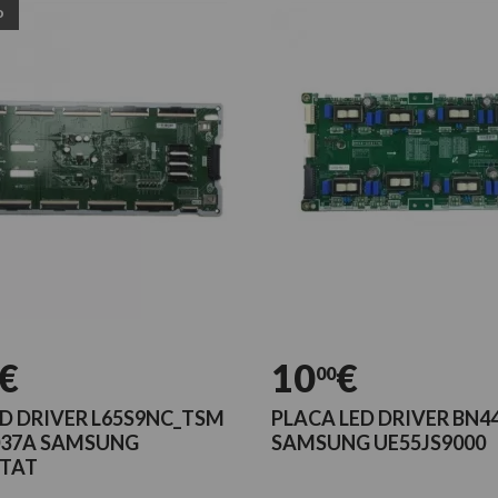
o
€
10
€
00
D DRIVER L65S9NC_TSM
PLACA LED DRIVER BN4
037A SAMSUNG
SAMSUNG UE55JS9000
TAT