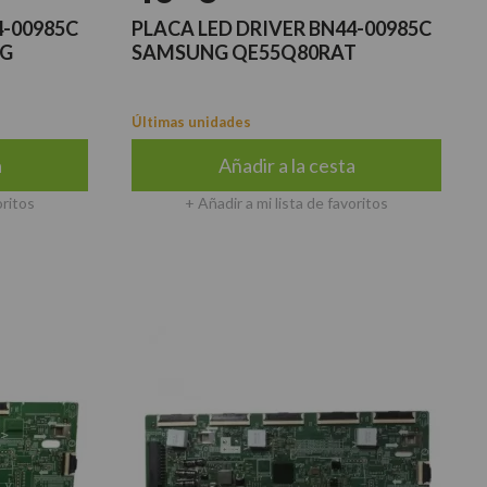
4-00985C
PLACA LED DRIVER BN44-00985C
NG
SAMSUNG QE55Q80RAT
Últimas unidades
a
Añadir a la cesta
oritos
+ Añadir a mi lista de favoritos