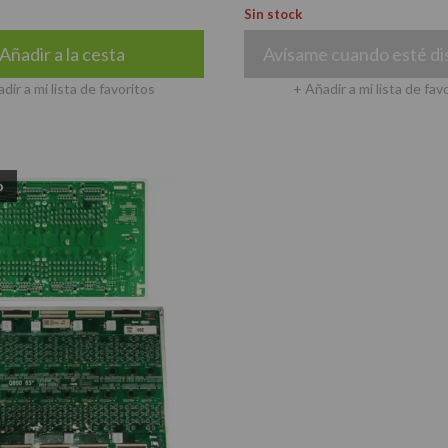
Sin stock
Añadir a la cesta
Avísame cuando esté di
dir a mi lista de favoritos
+ Añadir a mi lista de fav
o