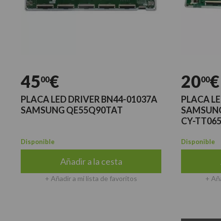
45
€
20
€
00
00
PLACA LED DRIVER BN44-01037A
PLACA LE
SAMSUNG QE55Q90TAT
SAMSUNG
CY-TT06
Disponible
Disponible
Añadir a la cesta
+ Añadir a mi lista de favoritos
+ Aña