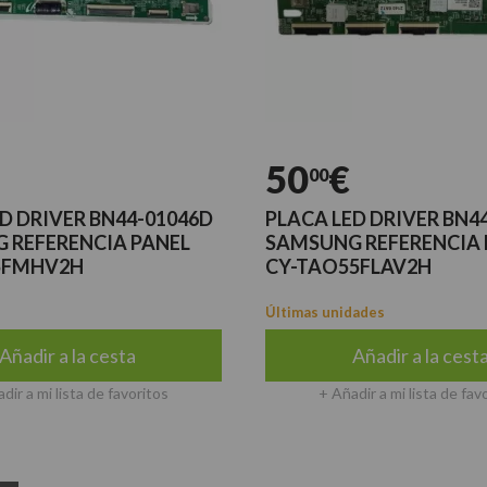
50
€
00
D DRIVER BN44-01046D
PLACA LED DRIVER BN4
 REFERENCIA PANEL
SAMSUNG REFERENCIA 
5FMHV2H
CY-TAO55FLAV2H
Últimas unidades
Añadir a la cesta
Añadir a la cest
dir a mi lista de favoritos
+ Añadir a mi lista de fav