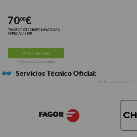
70
€
00
TAMBOR ST0040590 LAVADORA
ASPES ALF2108
Últimas unidades
Añadir a la cesta
+ Añadir a mi lista de favoritos
Servicios Técnico Oficial:
Ver todas las marcas >