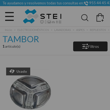
955 44 45 4
Te ayudamos y resolvemos todas tus consultas en:
Todas las categorias
Inicio
>
ELECTRODOMÉSTICOS
>
LAVADORAS
>
ASPES
>
REPUESTOS
>
TAMBOR
Filtros
1
articulo(s)
Usado