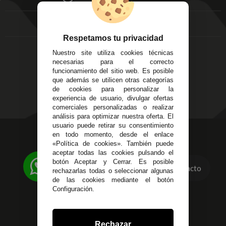
FAQ's
Local 3
Aviso Legal
Córdoba
Entregas y
C/ Ingeniero Iribarren,
Devoluciones
Respetamos tu privacidad
14
Política de Privacidad
Nuestro site utiliza cookies técnicas
Alzira - Valencia
Pago Seguro
necesarias para el correcto
C/ Esplugues, 135
Terminos y
funcionamiento del sitio web. Es posible
que además se utilicen otras categorías
Condiciones Generales
de cookies para personalizar la
Políticas de Cookies
experiencia de usuario, divulgar ofertas
comerciales personalizadas o realizar
análisis para optimizar nuestra oferta. El
usuario puede retirar su consentimiento
623 23 31 98
en todo momento, desde el enlace
«Política de cookies». También puede
Atendemos Whatsapp
aceptar todas las cookies pulsando el
botón Aceptar y Cerrar. Es posible
955 44 45 43
/
955 44 45 44
Contacto
rechazarlas todas o seleccionar algunas
de las cookies mediante el botón
info@steielectronica.com
Configuración.
Avenida Plaza de Toros,
Local 3 Écija (Sevilla)
Rechazar