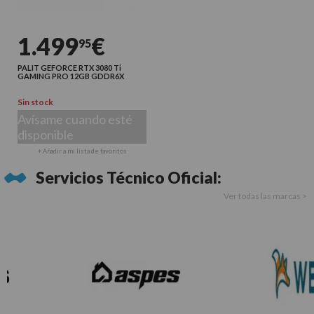
1.499
€
95
PALIT GEFORCE RTX 3080 Ti
GAMING PRO 12GB GDDR6X
Sin stock
Avísame cuando esté
disponible
+ Añadir a mi lista de favoritos
Servicios Técnico Oficial:
Ver todas las marcas >