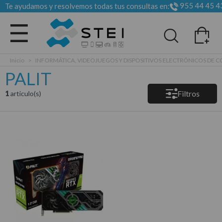
955 44 45 4
Te ayudamos y resolvemos todas tus consultas en:
Todas las categorias
Inicio
>
INFORMÁTICA, VIDEOJUEGOS Y DISPOSITIVOS ELECTRÓNICOS DE
PALIT
Filtros
1
articulo(s)