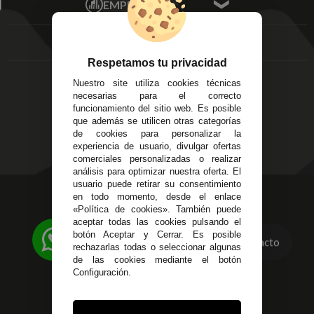
EMPRESA
Av. Plaza de Toros.
FAQ's
Local 3
Aviso Legal
Córdoba
Entregas y
C/ Ingeniero Iribarren,
Devoluciones
Respetamos tu privacidad
14
Política de Privacidad
Nuestro site utiliza cookies técnicas
Alzira - Valencia
Pago Seguro
necesarias para el correcto
C/ Esplugues, 135
Terminos y
funcionamiento del sitio web. Es posible
que además se utilicen otras categorías
Condiciones Generales
de cookies para personalizar la
Políticas de Cookies
experiencia de usuario, divulgar ofertas
comerciales personalizadas o realizar
análisis para optimizar nuestra oferta. El
usuario puede retirar su consentimiento
623 23 31 98
en todo momento, desde el enlace
«Política de cookies». También puede
Atendemos Whatsapp
aceptar todas las cookies pulsando el
botón Aceptar y Cerrar. Es posible
Contacto
955 44 45 43
/
955 44 45 44
rechazarlas todas o seleccionar algunas
de las cookies mediante el botón
info@steielectronica.com
Configuración.
Avenida Plaza de Toros,