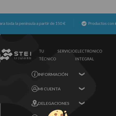
toda la península a partir de 150 €
Productos con
6 m
TU SERVICIO
ELECTRONICO
TÉCNICO
INTEGRAL
INFORMACIÓN
Contacta con nosotros
MI CUENTA
Sobre nosotros
Mis Datos
DELEGACIONES
Mis Direcciones
Mis Pedidos
Écija - Sevilla
Mis favoritos