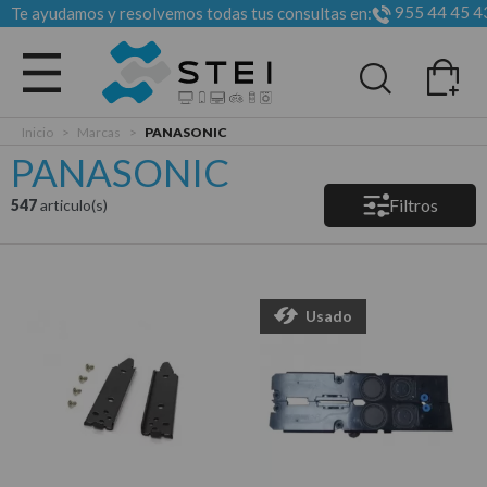
955 44 45 4
Te ayudamos y resolvemos todas tus consultas en:
Todas las categorias
Inicio
>
Marcas
>
PANASONIC
PANASONIC
Filtros
547
articulo(s)
Usado