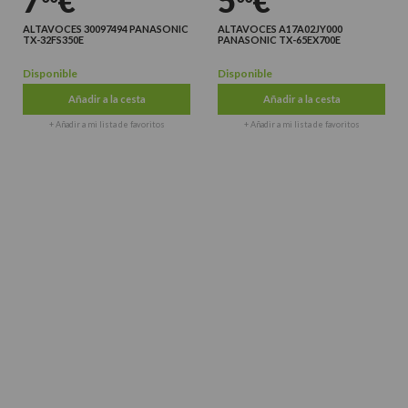
7
€
5
€
ALTAVOCES 30097494 PANASONIC
ALTAVOCES A17A02JY000
TX-32FS350E
PANASONIC TX-65EX700E
Disponible
Disponible
Añadir a la cesta
Añadir a la cesta
+ Añadir a mi lista de favoritos
+ Añadir a mi lista de favoritos