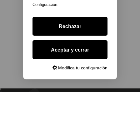
Configuración.
Rechazar
Aceptar y cerrar
Modifica tu configuración
Ver más artículos
TU SERVICIO
ELECTRONICO
TÉCNICO
INTEGRAL
INFORMACIÓN