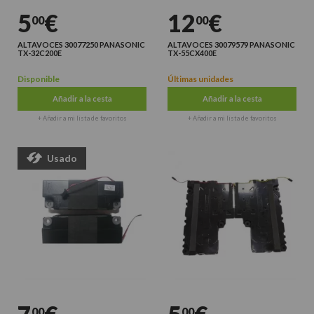
5
€
12
€
00
00
ALTAVOCES 30077250 PANASONIC
ALTAVOCES 30079579 PANASONIC
TX-32C200E
TX-55CX400E
Disponible
Últimas unidades
Añadir a la cesta
Añadir a la cesta
+ Añadir a mi lista de favoritos
+ Añadir a mi lista de favoritos
Usado
00
00