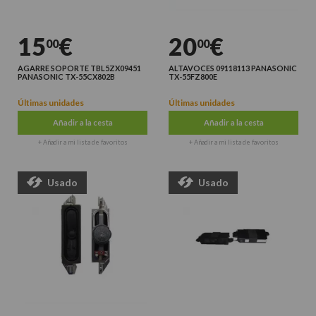
15
€
20
€
00
00
AGARRE SOPORTE TBL5ZX09451
ALTAVOCES 09118113 PANASONIC
PANASONIC TX-55CX802B
TX-55FZ800E
Últimas unidades
Últimas unidades
Añadir a la cesta
Añadir a la cesta
+ Añadir a mi lista de favoritos
+ Añadir a mi lista de favoritos
Usado
Usado