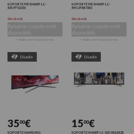
SOPORTE PIE SHARP LC-
SOPORTE PIE SHARP LC-
43CFF5221E
49CUF8472ES
Sin stock
Sin stock
Avísame cuando esté
Avísame cuando esté
disponible
disponible
+ Añadir a mi lista de favoritos
+ Añadir a mi lista de favoritos
Usado
Usado
35
€
15
€
00
00
SOPORTE SAMSUNG
SOPORTE SHARP LC-32CHE6242E