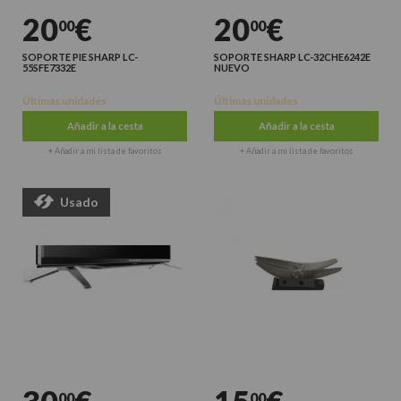
20
€
20
€
00
00
SOPORTE PIE SHARP LC-
SOPORTE SHARP LC-32CHE6242E
55SFE7332E
NUEVO
Últimas unidades
Últimas unidades
Añadir a la cesta
Añadir a la cesta
+ Añadir a mi lista de favoritos
+ Añadir a mi lista de favoritos
Usado
00
00