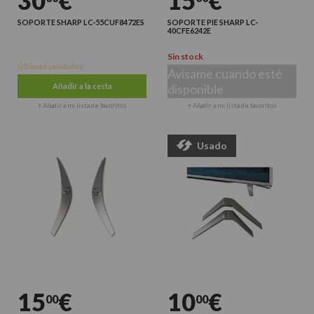
30
€
15
€
SOPORTE SHARP LC-55CUF8472ES
SOPORTE PIE SHARP LC-
40CFE6242E
Sin stock
Últimas unidades
Avísame cuando esté
Añadir a la cesta
disponible
+ Añadir a mi lista de favoritos
+ Añadir a mi lista de favoritos
Usado
15
€
10
€
00
00