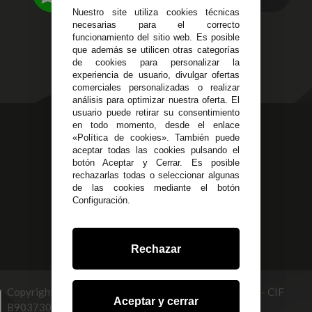
Política de Privacidad
Nuestro site utiliza cookies técnicas
Alzira - Valencia
Pago Seguro
necesarias para el correcto
C/ Esplugues, 135
Terminos y
funcionamiento del sitio web. Es posible
que además se utilicen otras categorías
Condiciones Generales
de cookies para personalizar la
Políticas de Cookies
experiencia de usuario, divulgar ofertas
comerciales personalizadas o realizar
análisis para optimizar nuestra oferta. El
usuario puede retirar su consentimiento
623 23 31 98
en todo momento, desde el enlace
«Política de cookies». También puede
Atendemos Whatsapp
aceptar todas las cookies pulsando el
botón Aceptar y Cerrar. Es posible
955 44 45 43
/
955 44 45 44
rechazarlas todas o seleccionar algunas
de las cookies mediante el botón
info@steielectronica.com
Configuración.
Avenida Plaza de Toros,
Local 3 Écija (Sevilla)
Rechazar
Copyright © 2026 STEI GLOBAL MULTISERVICES, S.L - CIF
Aceptar y cerrar
B90373093. info@steielectronica.com