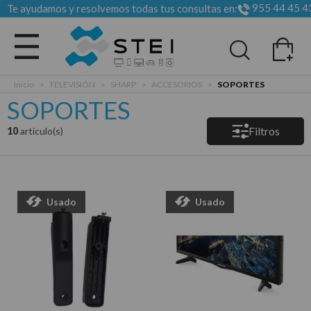
955 44 45 4
Te ayudamos y resolvemos todas tus consultas en:
Todas las categorias
Inicio
>
TELEVISIÓN
>
SHARP
>
ACCESORIOS
>
SOPORTES
SOPORTES
Filtros
10
articulo(s)
Usado
Usado