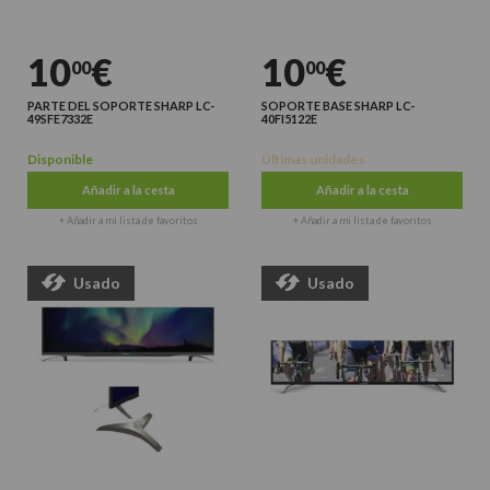
10
€
10
€
00
00
PARTE DEL SOPORTE SHARP LC-
SOPORTE BASE SHARP LC-
49SFE7332E
40FI5122E
Disponible
Últimas unidades
Añadir a la cesta
Añadir a la cesta
+ Añadir a mi lista de favoritos
+ Añadir a mi lista de favoritos
Usado
Usado