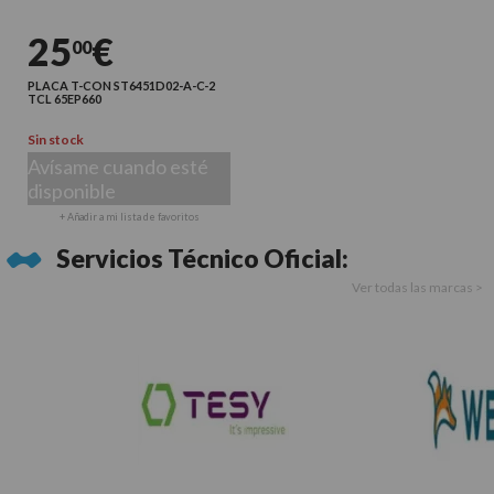
25
€
00
PLACA T-CON ST6451D02-A-C-2
TCL 65EP660
Sin stock
Avísame cuando esté
disponible
+ Añadir a mi lista de favoritos
Servicios Técnico Oficial:
Ver todas las marcas >