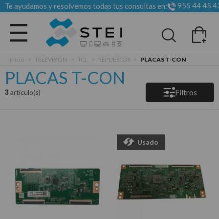
955 44 45 4
Te ayudamos y resolvemos todas tus consultas en:
Todas las categorias
Inicio
>
TELEVISIÓN
>
TCL
>
REPUESTOS
>
PLACAS T-CON
PLACAS T-CON
Filtros
3
articulo(s)
Usado