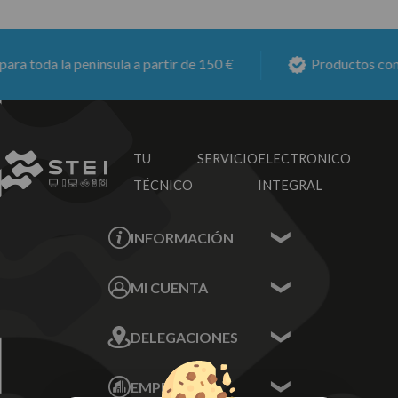
 toda la península a partir de 150 €
Productos con
6 
TU SERVICIO
ELECTRONICO
TÉCNICO
INTEGRAL
INFORMACIÓN
Contacta con nosotros
MI CUENTA
Sobre nosotros
Mis Datos
DELEGACIONES
Mis Direcciones
Mis Pedidos
Écija - Sevilla
Mis favoritos
EMPRESA
Av. Plaza de Toros.