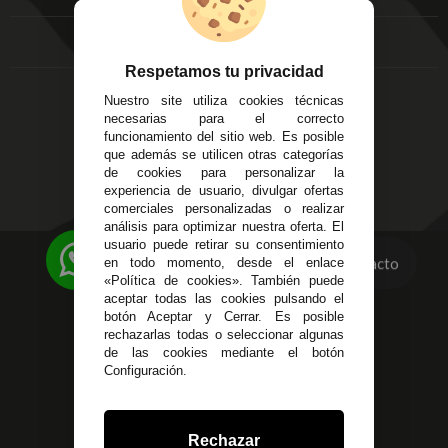
FAQ's
Local 3
Aviso Legal
Córdoba
Entregas y
C/ Ingeniero Iribarren,
Devoluciones
Respetamos tu privacidad
14
Política de Privacidad
Nuestro site utiliza cookies técnicas
Alzira - Valencia
Pago Seguro
necesarias para el correcto
C/ Esplugues, 135
Terminos y
funcionamiento del sitio web. Es posible
que además se utilicen otras categorías
Condiciones Generales
de cookies para personalizar la
Políticas de Cookies
experiencia de usuario, divulgar ofertas
comerciales personalizadas o realizar
análisis para optimizar nuestra oferta. El
usuario puede retirar su consentimiento
623 23 31 98
Contacto
en todo momento, desde el enlace
«Política de cookies». También puede
Atendemos Whatsapp
aceptar todas las cookies pulsando el
botón Aceptar y Cerrar. Es posible
955 44 45 43
/
955 44 45 44
rechazarlas todas o seleccionar algunas
de las cookies mediante el botón
info@steielectronica.com
Configuración.
Avenida Plaza de Toros,
Local 3 Écija (Sevilla)
Rechazar