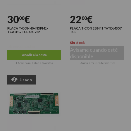
30
€
22
€
00
00
PLACA T-CON 40-INXPM1-
PLACA T-CON E88441 TATDJ4S57
TCA2HG TCL 43C722
TCL
Sin stock
Últimas unidades
Avísame cuando esté
Añadir a la cesta
disponible
+ Añadir a mi lista de favoritos
+ Añadir a mi lista de favoritos
Usado