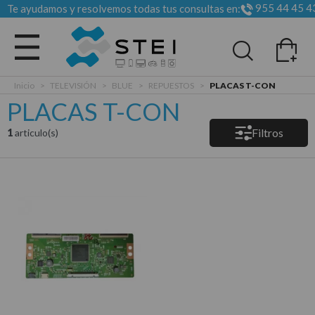
955 44 45 4
Te ayudamos y resolvemos todas tus consultas en:
Todas las categorias
Inicio
>
TELEVISIÓN
>
BLUE
>
REPUESTOS
>
PLACAS T-CON
PLACAS T-CON
Filtros
1
articulo(s)