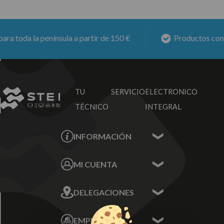
 toda la península a partir de 150 €
Productos con
6 
TU SERVICIO
ELECTRONICO
TÉCNICO
INTEGRAL
INFORMACIÓN
Contacta con nosotros
MI CUENTA
Sobre nosotros
Mis Datos
DELEGACIONES
Mis Direcciones
Mis Pedidos
Écija - Sevilla
Mis favoritos
EMPRESA
Av. Plaza de Toros.