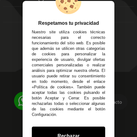
FAQ's
Local 3
Aviso Legal
Córdoba
Entregas y
C/ Ingeniero Iribarren,
Devoluciones
Respetamos tu privacidad
14
Política de Privacidad
Nuestro site utiliza cookies técnicas
Alzira - Valencia
Pago Seguro
necesarias para el correcto
C/ Esplugues, 135
Terminos y
funcionamiento del sitio web. Es posible
que además se utilicen otras categorías
Condiciones Generales
de cookies para personalizar la
Políticas de Cookies
experiencia de usuario, divulgar ofertas
comerciales personalizadas o realizar
análisis para optimizar nuestra oferta. El
usuario puede retirar su consentimiento
623 23 31 98
en todo momento, desde el enlace
«Política de cookies». También puede
Atendemos Whatsapp
aceptar todas las cookies pulsando el
botón Aceptar y Cerrar. Es posible
955 44 45 43
/
955 44 45 44
Contacto
rechazarlas todas o seleccionar algunas
de las cookies mediante el botón
info@steielectronica.com
Configuración.
Avenida Plaza de Toros,
Local 3 Écija (Sevilla)
Rechazar