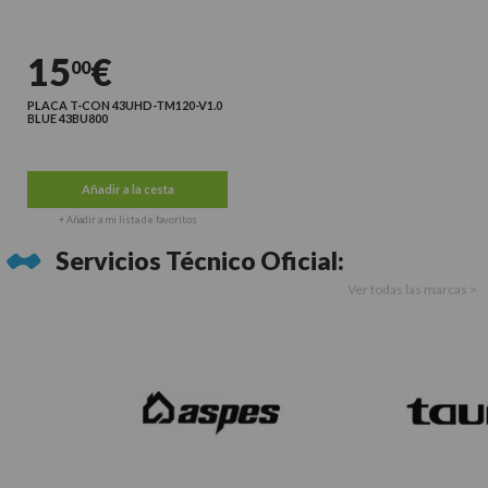
15
€
00
PLACA T-CON 43UHD-TM120-V1.0
BLUE 43BU800
Últimas unidades
Añadir a la cesta
+ Añadir a mi lista de favoritos
Servicios Técnico Oficial:
Ver todas las marcas >