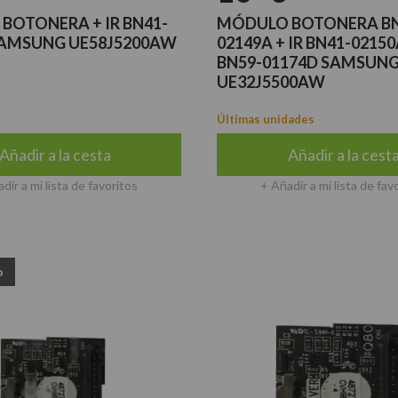
BOTONERA + IR BN41-
MÓDULO BOTONERA BN
SAMSUNG UE58J5200AW
02149A + IR BN41-02150A
BN59-01174D SAMSUN
UE32J5500AW
Últimas unidades
Añadir a la cesta
Añadir a la cest
dir a mi lista de favoritos
+ Añadir a mi lista de fav
o