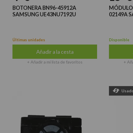
BOTONERA BN96-45912A
MÓDULO 
SAMSUNG UE43NU7192U
02149A 
Últimas unidades
Disponible
Añadir a la cesta
+ Añadir a mi lista de favoritos
+ Aña
Usad