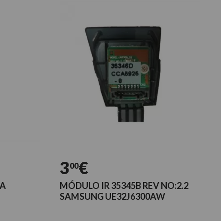
3
€
00
RA
MÓDULO IR 35345B REV NO:2.2
SAMSUNG UE32J6300AW