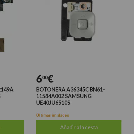
6
€
00
2149A
BOTONERA A36345C BN61-
G
11584A002 SAMSUNG
UE40JU6510S
Últimas unidades
a
Añadir a la cesta