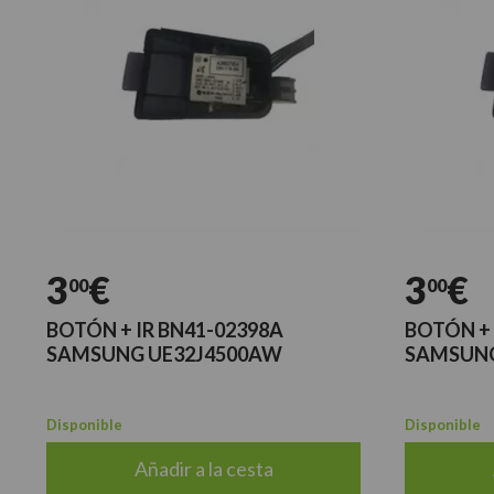
3
€
3
€
00
00
BOTÓN + IR BN41-02398A
BOTÓN + 
SAMSUNG UE32J4500AW
SAMSUNG
Disponible
Disponible
Añadir a la cesta