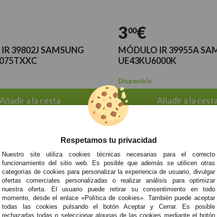
3
€
00
IR 39802J SAMSUNG
MÓDULO IR 39955A S
075TXXC
UE43KU6000K
Disponible
Añadir a la cesta
Añadir a la cest
dir a mi lista de favoritos
+ Añadir a mi lista de fav
Respetamos tu privacidad
Nuestro site utiliza cookies técnicas necesarias para el correcto
funcionamiento del sitio web. Es posible que además se utilicen otras
categorías de cookies para personalizar la experiencia de usuario, divulgar
ofertas comerciales personalizadas o realizar análisis para optimizar
nuestra oferta. El usuario puede retirar su consentimiento en todo
momento, desde el enlace «Política de cookies». También puede aceptar
todas las cookies pulsando el botón Aceptar y Cerrar. Es posible
rechazarlas todas o seleccionar algunas de las cookies mediante el botón