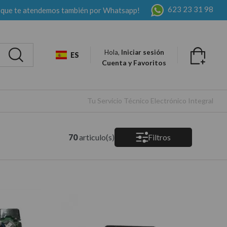
623 23 31 98
 que te atendemos también por Whatsapp!
Hola,
Iniciar sesión
ES
Cuenta y Favoritos
Tu Servicio Técnico Electrónico Integral
70
articulo(s)
Filtros