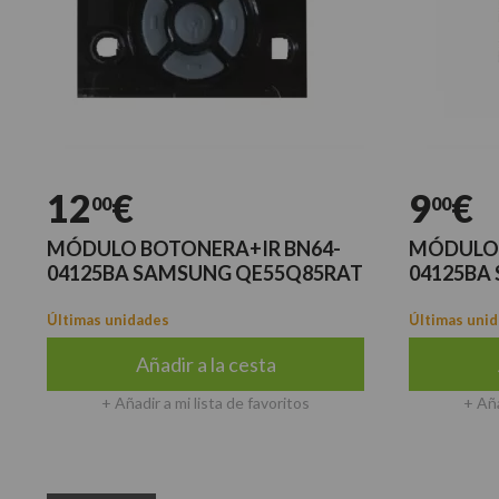
12
€
9
€
00
00
MÓDULO BOTONERA+IR BN64-
MÓDULO 
04125BA SAMSUNG QE55Q85RAT
04125BA
Últimas unidades
Últimas uni
Añadir a la cesta
+ Añadir a mi lista de favoritos
+ Aña