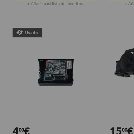
+ Añadir a mi lista de favoritos
+ Aña
Usado
4
€
15
€
00
00