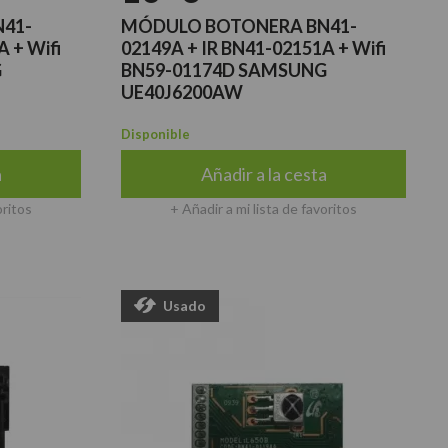
41-
MÓDULO BOTONERA BN41-
 + Wifi
02149A + IR BN41-02151A + Wifi
G
BN59-01174D SAMSUNG
UE40J6200AW
Disponible
a
Añadir a la cesta
oritos
+ Añadir a mi lista de favoritos
Usado