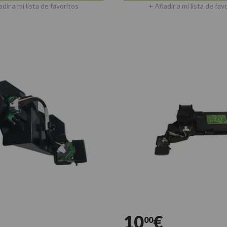
dir a mi lista de favoritos
+ Añadir a mi lista de fav
10
€
00