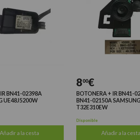
8
€
00
IR BN41-02398A
BOTONERA + IR BN41-0
 UE48J5200W
BN41-02150A SAMSUN
T32E310EW
Disponible
Añadir a la cesta
Añadir a la cest