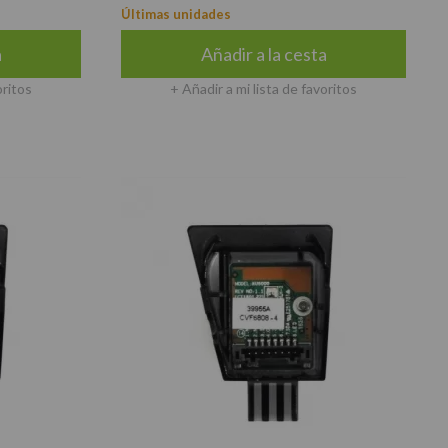
Últimas unidades
a
Añadir a la cesta
oritos
+ Añadir a mi lista de favoritos