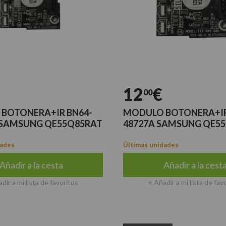
12
€
00
BOTONERA+IR BN64-
MODULO BOTONERA+IR
 SAMSUNG QE55Q85RAT
48727A SAMSUNG QE5
dades
Últimas unidades
Añadir a la cesta
Añadir a la cest
dir a mi lista de favoritos
+ Añadir a mi lista de fav