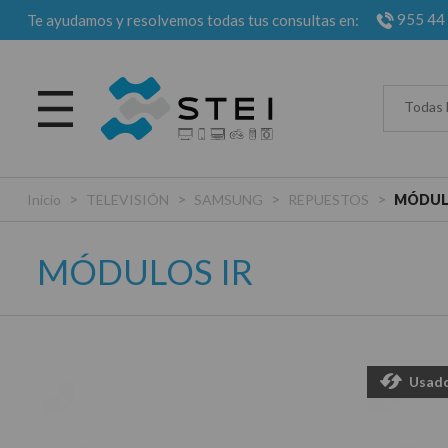
955 44
Te ayudamos y resolvemos todas tus consultas en:
Todas 
>
>
>
>
Inicio
TELEVISIÓN
SAMSUNG
REPUESTOS
MÓDUL
MÓDULOS IR
Usad