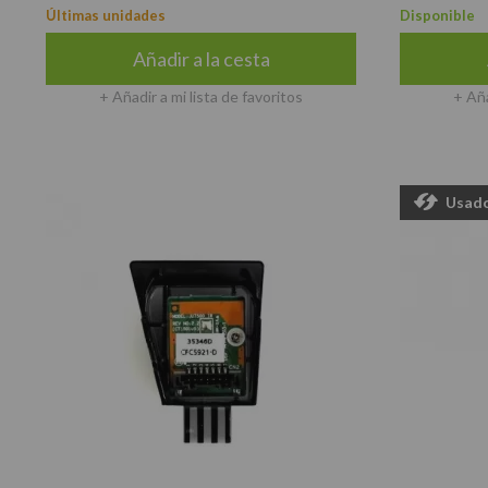
Últimas unidades
Disponible
Añadir a la cesta
+ Añadir a mi lista de favoritos
+ Aña
Usad