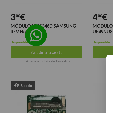
3
€
4
€
00
00
MÓDULO IR 35346D SAMSUNG
MODULO 
REV No:2.2
UE49NU8
Disponible
Disponible
Añadir a la cesta
+ Añadir a mi lista de favoritos
+ Aña
Usado