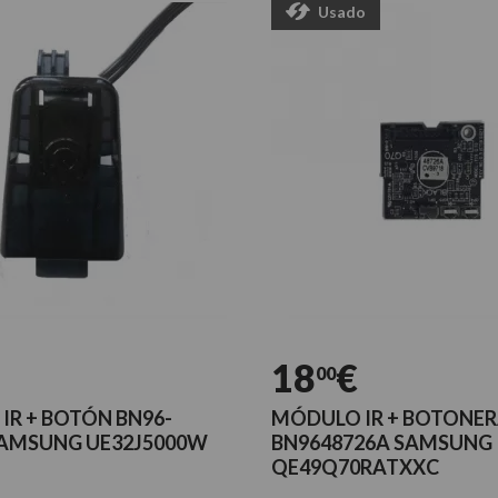
Usado
18
€
00
IR + BOTÓN BN96-
MÓDULO IR + BOTONE
SAMSUNG UE32J5000W
BN9648726A SAMSUNG
QE49Q70RATXXC