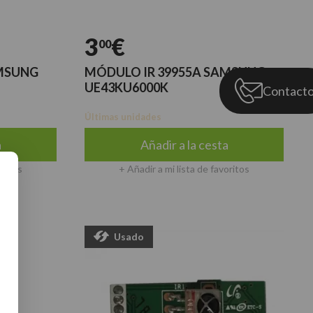
3
€
00
AMSUNG
MÓDULO IR 39955A SAMSUNG
UE43KU6000K
Contact
Últimas unidades
a
Añadir a la cesta
oritos
+ Añadir a mi lista de favoritos
Usado