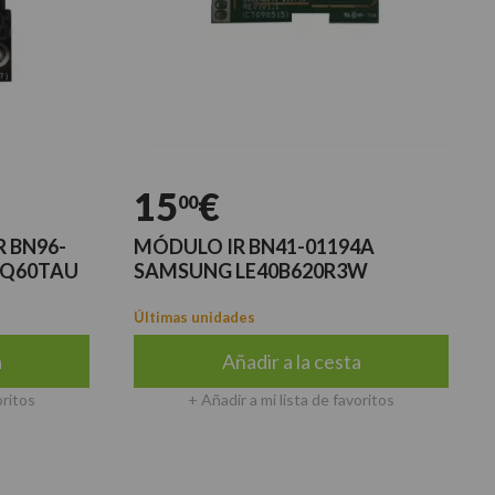
15
€
00
 BN96-
MÓDULO IR BN41-01194A
5Q60TAU
SAMSUNG LE40B620R3W
Últimas unidades
a
Añadir a la cesta
oritos
+ Añadir a mi lista de favoritos