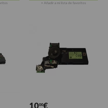
oritos
+ Añadir a mi lista de favoritos
10
€
00