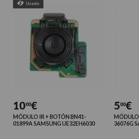
Usado
10
€
5
€
00
00
MÓDULO IR + BOTÓN BN41-
MÓDULO 
01899A SAMSUNG UE32EH6030
36076G 