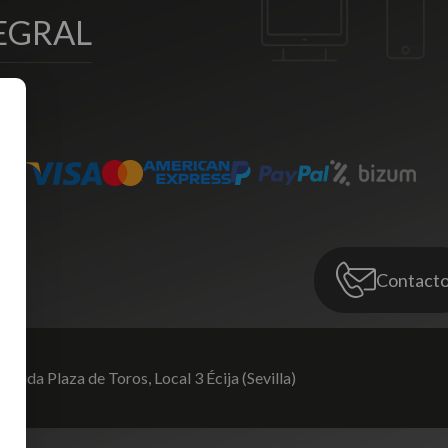
EGRAL
Contact
venida Plaza de Toros,
Local 3 Écija (Sevilla)