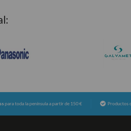
l:
oda la península a partir de 150 €
Productos con
6 me