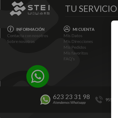
TU SERVICI
INFORMACIÓN
MI CUENTA
Contacta con nosotros
Mis Datos
Avi
Sobre nosotros
Mis Direcciones
Ent
Mis Pedidos
Pol
Mis favoritos
Pag
FAQ's
Ter
Con
Pol
623 23 31 98
955 44
Atendemos Whatsapp