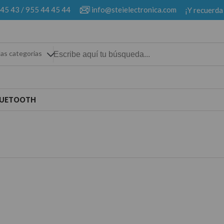
 45 43
/
955 44 45 44
info@steielectronica.com
¡Y recuerda
las categorias
LUETOOTH