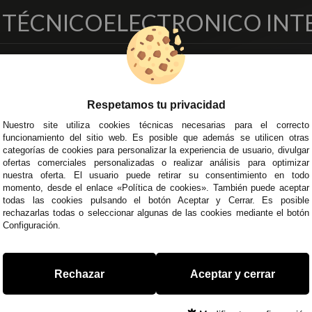
O TÉCNICO
ELECTRONICO INT
EMPRESA
DELEGACIONES
so Legal
Écija - Sevilla
Respetamos tu privacidad
regas y Devoluciones
Av. Plaza de Toros. Local 3
ítica de Privacidad
Córdoba
Nuestro site utiliza cookies técnicas necesarias para el correcto
funcionamiento del sitio web. Es posible que además se utilicen otras
o Seguro
C/ Ingeniero Iribarren, 14
categorías de cookies para personalizar la experiencia de usuario, divulgar
minos y
Alzira - Valencia
ofertas comerciales personalizadas o realizar análisis para optimizar
diciones Generales
C/ Esplugues, 135
nuestra oferta. El usuario puede retirar su consentimiento en todo
íticas de Cookies
momento, desde el enlace «Política de cookies». También puede aceptar
todas las cookies pulsando el botón Aceptar y Cerrar. Es posible
rechazarlas todas o seleccionar algunas de las cookies mediante el botón
Configuración.
 45 43
/
955 44 45 44
info@steielectronica.com
A
Rechazar
Aceptar y cerrar