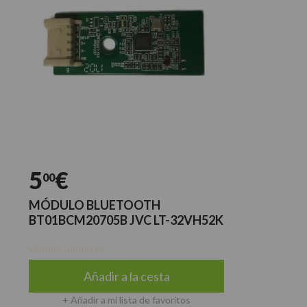
5
€
00
MÓDULO BLUETOOTH
BT01BCM20705B JVC LT-32VH52K
Últimas unidades
Añadir a la cesta
+ Añadir a mi lista de favoritos