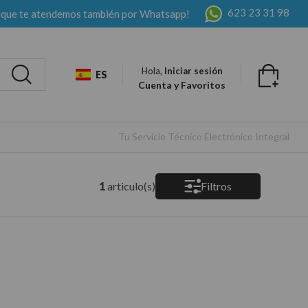
623 23 31 98
 que te atendemos también por Whatsapp!
Hola,
Iniciar sesión
ES
Cuenta y Favoritos
Tu Servicio Técnico Electrónico Integral
1
articulo(s)
Filtros