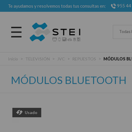
955 44
Te ayudamos y resolvemos todas tus consultas en:
Todas 
>
>
>
>
Inicio
TELEVISIÓN
JVC
REPUESTOS
MÓDULOS B
MÓDULOS BLUETOOTH
Usado