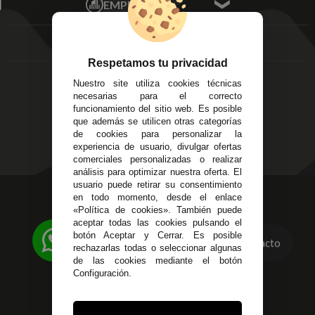
EMPRESA
Av. Plaza de Toros.
FAQ's
Local 3
Aviso Legal
Córdoba
Entregas y
C/ Ingeniero Iribarren,
Devoluciones
Respetamos tu privacidad
14
Política de Privacidad
Nuestro site utiliza cookies técnicas
Alzira - Valencia
Pago Seguro
necesarias para el correcto
C/ Esplugues, 135
Terminos y
funcionamiento del sitio web. Es posible
que además se utilicen otras categorías
Condiciones Generales
de cookies para personalizar la
Políticas de Cookies
experiencia de usuario, divulgar ofertas
comerciales personalizadas o realizar
análisis para optimizar nuestra oferta. El
usuario puede retirar su consentimiento
623 23 31 98
en todo momento, desde el enlace
«Política de cookies». También puede
Atendemos Whatsapp
aceptar todas las cookies pulsando el
botón Aceptar y Cerrar. Es posible
Contacto
955 44 45 43
/
955 44 45 44
rechazarlas todas o seleccionar algunas
de las cookies mediante el botón
info@steielectronica.com
Configuración.
Avenida Plaza de Toros,