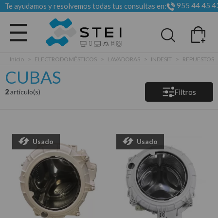
955 44 45 4
Te ayudamos y resolvemos todas tus consultas en:
Todas las categorias
Inicio
>
ELECTRODOMÉSTICOS
>
LAVADORAS
>
INDESIT
>
REPUESTOS
CUBAS
Filtros
2
articulo(s)
Usado
Usado