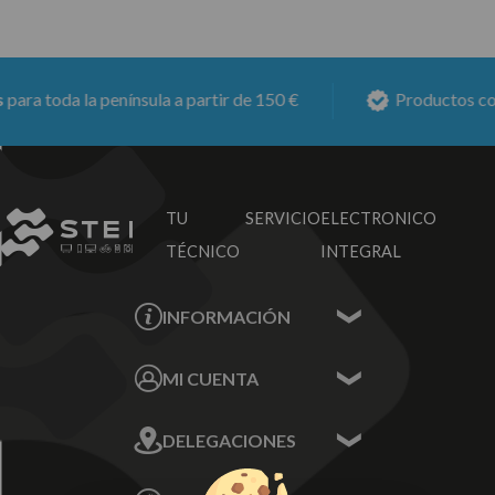
ra toda la península a partir de 150 €
Productos con
6
TU SERVICIO
ELECTRONICO
TÉCNICO
INTEGRAL
INFORMACIÓN
Contacta con nosotros
MI CUENTA
Sobre nosotros
Mis Datos
DELEGACIONES
Mis Direcciones
Mis Pedidos
Écija - Sevilla
Mis favoritos