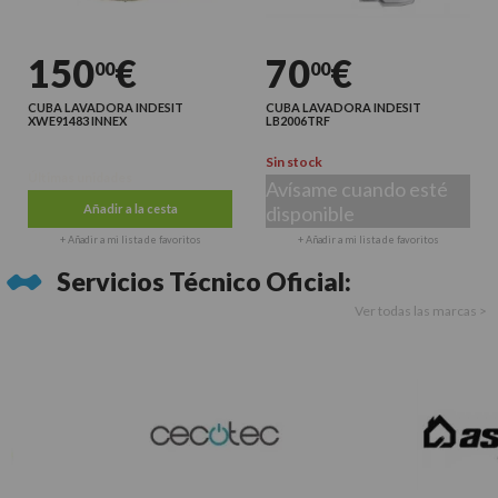
150
€
70
€
00
00
CUBA LAVADORA INDESIT
CUBA LAVADORA INDESIT
XWE91483 INNEX
LB2006TRF
Sin stock
Últimas unidades
Avísame cuando esté
Añadir a la cesta
disponible
+ Añadir a mi lista de favoritos
+ Añadir a mi lista de favoritos
Servicios Técnico Oficial:
Ver todas las marcas >