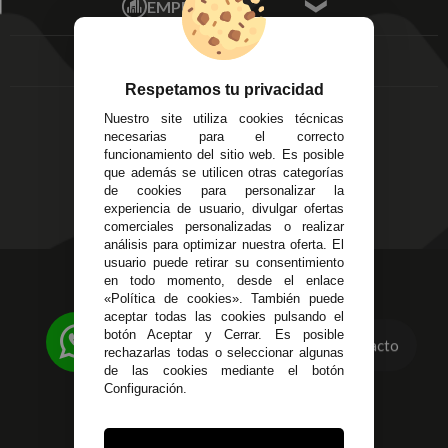
EMPRESA
Av. Plaza de Toros.
FAQ's
Local 3
Aviso Legal
Córdoba
Entregas y
C/ Ingeniero Iribarren,
Devoluciones
Respetamos tu privacidad
14
Política de Privacidad
Nuestro site utiliza cookies técnicas
Alzira - Valencia
Pago Seguro
necesarias para el correcto
C/ Esplugues, 135
Terminos y
funcionamiento del sitio web. Es posible
que además se utilicen otras categorías
Condiciones Generales
de cookies para personalizar la
Políticas de Cookies
experiencia de usuario, divulgar ofertas
comerciales personalizadas o realizar
análisis para optimizar nuestra oferta. El
usuario puede retirar su consentimiento
623 23 31 98
en todo momento, desde el enlace
«Política de cookies». También puede
Atendemos Whatsapp
aceptar todas las cookies pulsando el
botón Aceptar y Cerrar. Es posible
Contacto
955 44 45 43
/
955 44 45 44
rechazarlas todas o seleccionar algunas
de las cookies mediante el botón
info@steielectronica.com
Configuración.
Avenida Plaza de Toros,