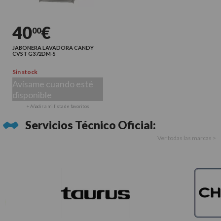
40
€
00
JABONERA LAVADORA CANDY
CVST G372DM-S
Sin stock
Avísame cuando esté
disponible
+ Añadir a mi lista de favoritos
Servicios Técnico Oficial:
Ver todas las marcas >