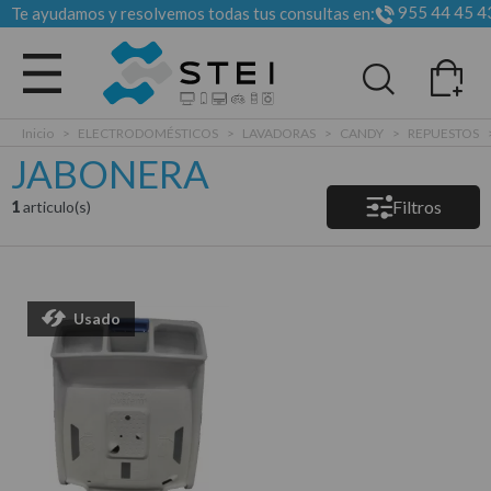
955 44 45 4
Te ayudamos y resolvemos todas tus consultas en:
Todas las categorias
Inicio
>
ELECTRODOMÉSTICOS
>
LAVADORAS
>
CANDY
>
REPUESTOS
JABONERA
Filtros
1
articulo(s)
Usado