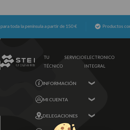
ra toda la península a partir de 150 €
Productos con
6
TU SERVICIO
ELECTRONICO
TÉCNICO
INTEGRAL
INFORMACIÓN
Contacta con nosotros
MI CUENTA
Sobre nosotros
Mis Datos
DELEGACIONES
Mis Direcciones
Mis Pedidos
Écija - Sevilla
Mis favoritos