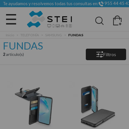
955 44 45 4
Te ayudamos y resolvemos todas tus consultas en:
Todas las categorias
Inicio
>
TELEFONÍA
>
SAMSUNG
>
FUNDAS
FUNDAS
Filtros
2
articulo(s)