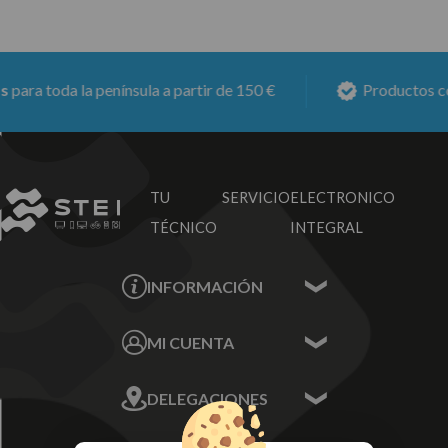
ra toda la península a partir de 150 €
Productos con
TU SERVICIO
ELECTRONICO
TÉCNICO
INTEGRAL
INFORMACIÓN
Contacta con nosotros
MI CUENTA
Sobre nosotros
Mis Datos
DELEGACIONES
Mis Direcciones
Mis Pedidos
Écija - Sevilla
Mis favoritos