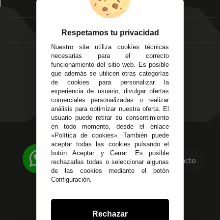
EMPRESA
Av. Plaza de Toros.
FAQ's
Local 3
Aviso Legal
Córdoba
Entregas y
Respetamos tu privacidad
C/ Ingeniero Iribarren,
Devoluciones
Nuestro site utiliza cookies técnicas
14
Política de Privacidad
necesarias para el correcto
Alzira - Valencia
Pago Seguro
funcionamiento del sitio web. Es posible
C/ Esplugues, 135
que además se utilicen otras categorías
Terminos y
de cookies para personalizar la
Condiciones Generales
experiencia de usuario, divulgar ofertas
Políticas de Cookies
comerciales personalizadas o realizar
análisis para optimizar nuestra oferta. El
usuario puede retirar su consentimiento
en todo momento, desde el enlace
«Política de cookies». También puede
623 23 31 98
aceptar todas las cookies pulsando el
Atendemos Whatsapp
botón Aceptar y Cerrar. Es posible
Contacto
rechazarlas todas o seleccionar algunas
955 44 45 43
/
955 44 45 44
de las cookies mediante el botón
Configuración.
info@steielectronica.com
Avenida Plaza de Toros,
Rechazar