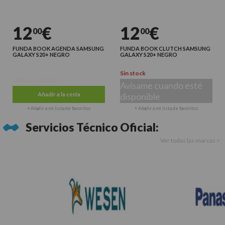
12
€
12
€
00
00
FUNDA BOOK AGENDA SAMSUNG
FUNDA BOOK CLUTCH SAMSUNG
GALAXY S20+ NEGRO
GALAXY S20+ NEGRO
Sin stock
Últimas unidades
Avísame cuando esté
Añadir a la cesta
disponible
+ Añadir a mi lista de favoritos
+ Añadir a mi lista de favoritos
Servicios Técnico Oficial:
Ver todas las marcas >