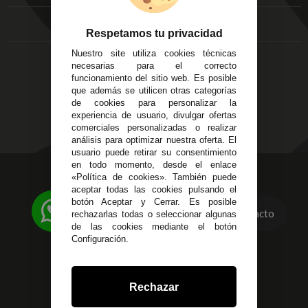
Local 3
Aviso Legal
Córdoba
Entregas y
Respetamos tu privacidad
C/ Ingeniero Iribarren,
Devoluciones
14
Nuestro site utiliza cookies técnicas
Política de Privacidad
Alzira - Valencia
necesarias para el correcto
Pago Seguro
funcionamiento del sitio web. Es posible
C/ Esplugues, 135
Terminos y
que además se utilicen otras categorías
Condiciones Generales
de cookies para personalizar la
experiencia de usuario, divulgar ofertas
Políticas de Cookies
comerciales personalizadas o realizar
análisis para optimizar nuestra oferta. El
usuario puede retirar su consentimiento
en todo momento, desde el enlace
623 23 31 98
«Política de cookies». También puede
aceptar todas las cookies pulsando el
Atendemos Whatsapp
botón Aceptar y Cerrar. Es posible
Contacto
rechazarlas todas o seleccionar algunas
955 44 45 43
/
955 44 45 44
de las cookies mediante el botón
Configuración.
info@steielectronica.com
Avenida Plaza de Toros,
Rechazar
Local 3 Écija (Sevilla)