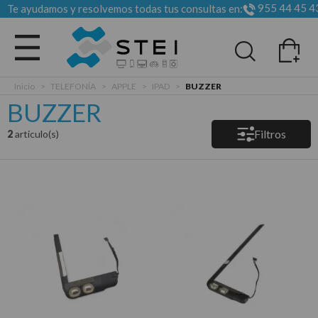
955 44 45 4
Te ayudamos y resolvemos todas tus consultas en:
Todas las categorias
Inicio
>
TELEFONÍA
>
APPLE
>
IPAD
>
BUZZER
BUZZER
Filtros
2
articulo(s)