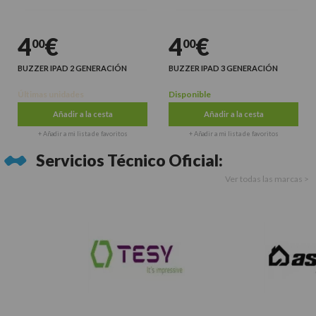
4
€
4
€
00
00
BUZZER IPAD 2 GENERACIÓN
BUZZER IPAD 3 GENERACIÓN
Últimas unidades
Disponible
Añadir a la cesta
Añadir a la cesta
+ Añadir a mi lista de favoritos
+ Añadir a mi lista de favoritos
Servicios Técnico Oficial:
Ver todas las marcas >