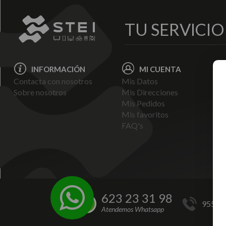
TU SERVICI
INFORMACIÓN
MI CUENTA
Contacta con nosotros
Mis Datos
Avi
Sobre nosotros
Mis Direcciones
Ent
Mis Pedidos
Pol
Mis favoritos
Pag
FAQ's
Ter
Con
Pol
623 23 31 98
955 44
Atendemos Whatsapp