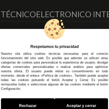
O TÉCNICO
ELECTRONICO INT
EMPRESA
DELEGACIONES
so Legal
Écija - Sevilla
regas y Devoluciones
Av. Plaza de Toros. Local 3
Respetamos tu privacidad
ítica de Privacidad
Córdoba
Nuestro site utiliza cookies técnicas necesarias para el correcto
o Seguro
C/ Ingeniero Iribarren, 14
funcionamiento del sitio web. Es posible que además se utilicen otras
minos y
Alzira - Valencia
categorías de cookies para personalizar la experiencia de usuario, divulgar
diciones Generales
C/ Esplugues, 135
ofertas comerciales personalizadas o realizar análisis para optimizar
íticas de Cookies
nuestra oferta. El usuario puede retirar su consentimiento en todo
momento, desde el enlace «Política de cookies». También puede aceptar
todas las cookies pulsando el botón Aceptar y Cerrar. Es posible
rechazarlas todas o seleccionar algunas de las cookies mediante el botón
Configuración.
 45 43
/
955 44 45 44
info@steielectronica.com
A
Rechazar
Aceptar y cerrar