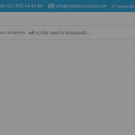
 45 43
/
955 44 45 44
info@steielectronica.com
¡Y recuerda
las categorias