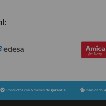
l:
oductos con
6 meses de garantía
Mas de
15 Años d