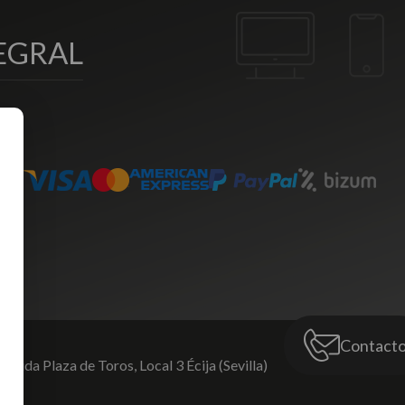
EGRAL
Contact
venida Plaza de Toros,
Local 3 Écija (Sevilla)