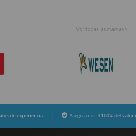
Ver todas las marcas >
e experiencia
Aseguramos el
100% del valor del eq