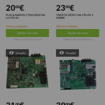
20
€
23
€
00
00
PLACA MAIN B.LT721D 8523 OKI
TARJETA VÍDEO OKI 17frc01-1
LC1971-EU
250808
Últimas unidades
Últimas unidades
Añadir a la cesta
Añadir a la cesta
+ Añadir a mi lista de favoritos
+ Añadir a mi lista de favoritos
Usado
Usado
00
00