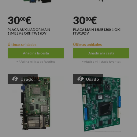
30
€
30
€
00
00
PLACA AUXILIADOR MAIN
PLACA MAIN 16MB1300-1 OKI
17MB27-2 OKI ITW19DV
ITW19DV
Últimas unidades
Últimas unidades
Añadir a la cesta
Añadir a la cesta
+ Añadir a mi lista de favoritos
+ Añadir a mi lista de favoritos
Usado
Usado