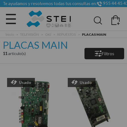
955 44 45 4
Te ayudamos y resolvemos todas tus consultas en:
Todas las categorias
Inicio
>
TELEVISIÓN
>
OKI
>
REPUESTOS
>
PLACAS MAIN
PLACAS MAIN
Filtros
11
articulo(s)
Usado
Usado