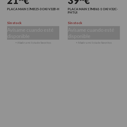
21
€
39
€
PLACA MAIN 17MB25-3 OKI V32B-H
PLACA MAIN 17MB61-1 OKI V32C-
PHTUI
Sin stock
Sin stock
Avísame cuando esté
Avísame cuando esté
disponible
disponible
+ Añadir a mi lista de favoritos
+ Añadir a mi lista de favoritos