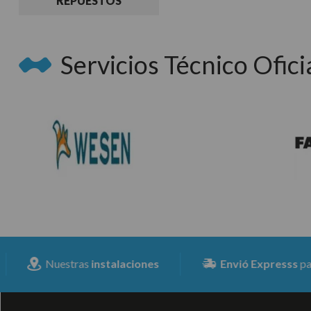
REPUESTOS
Servicios Técnico Oficia
Nuestras
instalaciones
Envió Expresss
para toda 