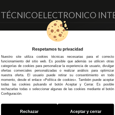
O TÉCNICO
ELECTRONICO INT
EMPRESA
DELEGACIONES
so Legal
Écija - Sevilla
regas y Devoluciones
Av. Plaza de Toros. Local 3
Respetamos tu privacidad
ítica de Privacidad
Córdoba
Nuestro site utiliza cookies técnicas necesarias para el correcto
o Seguro
C/ Ingeniero Iribarren, 14
funcionamiento del sitio web. Es posible que además se utilicen otras
minos y
Alzira - Valencia
categorías de cookies para personalizar la experiencia de usuario, divulgar
diciones Generales
C/ Esplugues, 135
ofertas comerciales personalizadas o realizar análisis para optimizar
íticas de Cookies
nuestra oferta. El usuario puede retirar su consentimiento en todo
momento, desde el enlace «Política de cookies». También puede aceptar
todas las cookies pulsando el botón Aceptar y Cerrar. Es posible
rechazarlas todas o seleccionar algunas de las cookies mediante el botón
Configuración.
 45 43
/
955 44 45 44
info@steielectronica.com
A
Rechazar
Aceptar y cerrar