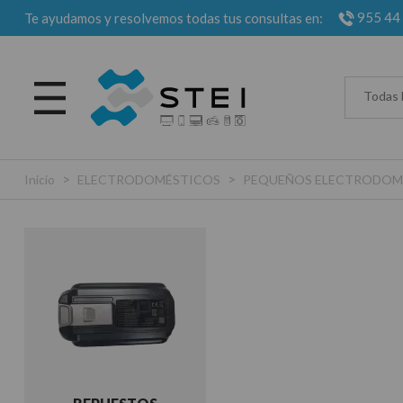
955 44
Te ayudamos y resolvemos todas tus consultas en:
Todas 
>
>
Inicio
ELECTRODOMÉSTICOS
PEQUEÑOS ELECTRODOM