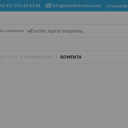
 45 43
/
955 44 45 44
info@steielectronica.com
¡Y recuerda
las categorias
>
>
ÉSTICOS
ASPIRADORAS
ROWENTA