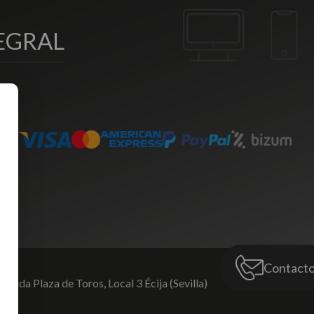
EGRAL
Contact
venida Plaza de Toros,
Local 3 Écija (Sevilla)