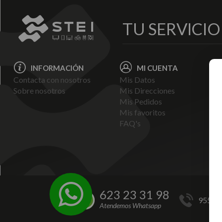
TU SERVICI
INFORMACIÓN
MI CUENTA
Contacta con nosotros
Mis Datos
Avi
Sobre nosotros
Mis Direcciones
Ent
Mis Pedidos
Pol
Mis favoritos
Pag
FAQ's
Ter
Con
Pol
623 23 31 98
955 44
Atendemos Whatsapp