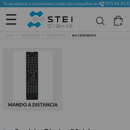
955 44 45 4
Te ayudamos y resolvemos todas tus consultas en:
Todas las categorias
Inicio
>
TELEVISIÓN
>
TD SYSTEMS
>
ACCESORIOS
MANDO A DISTANCIA