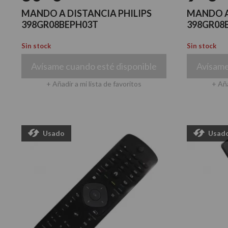
MANDO A DISTANCIA PHILIPS
MANDO A
398GR08BEPH03T
398GR08
Sin stock
Sin stock
Avísame cuando esté disponible
Avísame
+ Añadir a mi lista de favoritos
+ Aña
Usado
Usad