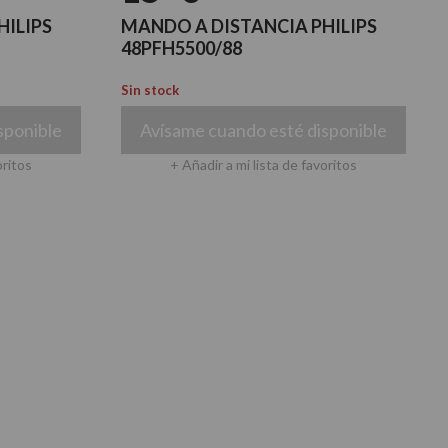
HILIPS
MANDO A DISTANCIA PHILIPS
48PFH5500/88
Sin stock
sponible
Avísame cuando esté disponible
oritos
+ Añadir a mi lista de favoritos