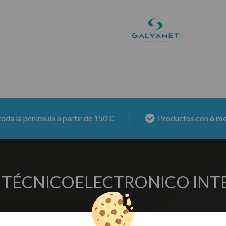
a a partir de 150 €
Productos con
6 meses de garan
O TÉCNICO
ELECTRONICO INT
EMPRESA
DELEGACIONES