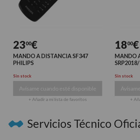
23
€
18
€
00
00
MANDO A DISTANCIA SF347
MANDO A
PHILIPS
SRP2018/
Sin stock
Sin stock
Avísame cuando esté disponible
Avísame
+ Añadir a mi lista de favoritos
+ Aña
Servicios Técnico Oficia