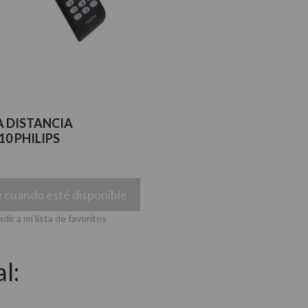
 DISTANCIA
10 PHILIPS
 cuando esté disponible
dir a mi lista de favoritos
l: