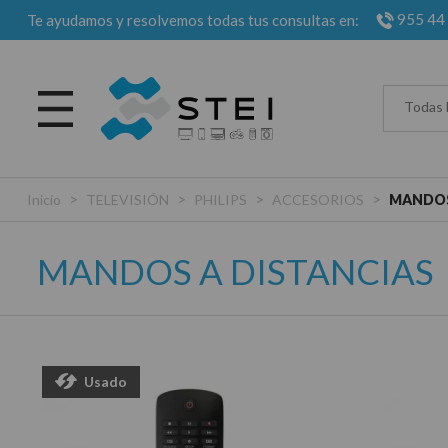
955 44
Te ayudamos y resolvemos todas tus consultas en:
Todas 
>
>
>
>
Inicio
TELEVISIÓN
PHILIPS
ACCESORIOS
MANDOS
MANDOS A DISTANCIAS
Usado