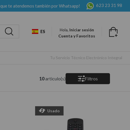
623 23 31 98
 que te atendemos también por Whatsapp!
Hola,
Iniciar sesión
ES
Cuenta y Favoritos
Tu Servicio Técnico Electrónico Integral
10
articulo(s)
Filtros
Usado