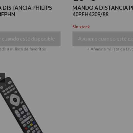
 DISTANCIA PHILIPS
MANDO A DISTANCIA P
BEPHN
40PFH4309/88
Sin stock
 cuando esté disponible
Avísame cuando esté di
dir a mi lista de favoritos
+ Añadir a mi lista de fav
o