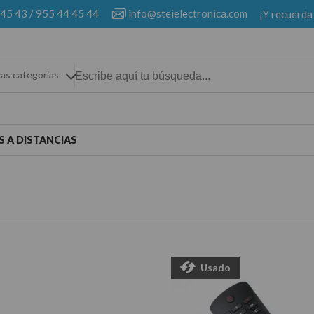
 45 43
/
955 44 45 44
info@steielectronica.com
¡Y recuerda
las categorias
 A DISTANCIAS
Usado