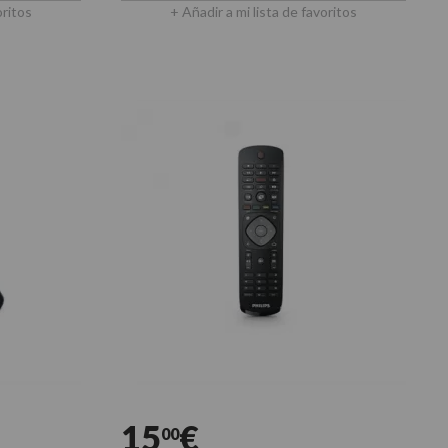
oritos
+ Añadir a mi lista de favoritos
15
€
00