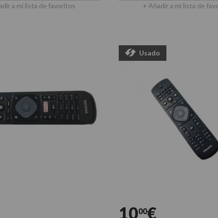
dir a mi lista de favoritos
+ Añadir a mi lista de fav
Usado
10
€
00