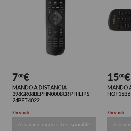
7
€
15
€
00
00
MANDO A DISTANCIA
MANDO A
398GR08BEPHN0008CR PHILIPS
HOF16B6
24PFT4022
Sin stock
Sin stock
Avísame cuando esté disponible
Avísame