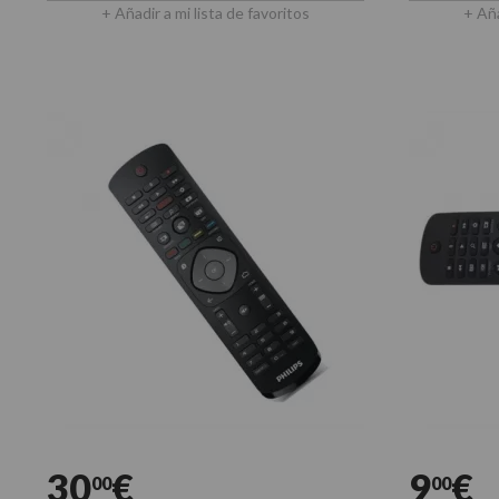
+ Añadir a mi lista de favoritos
+ Aña
30
€
9
€
00
00