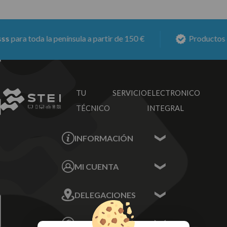
para toda la península a partir de 150 €
Productos co
TU SERVICIO
ELECTRONICO
TÉCNICO
INTEGRAL
INFORMACIÓN
Contacta con nosotros
MI CUENTA
Sobre nosotros
Mis Datos
DELEGACIONES
Mis Direcciones
Mis Pedidos
Écija - Sevilla
Mis favoritos
EMPRESA
Av. Plaza de Toros.