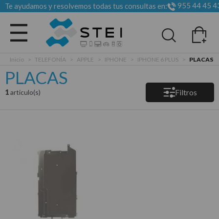
955 44 45 4
Te ayudamos y resolvemos todas tus consultas en:
Todas las categorias
Inicio
>
TELEFONÍA
>
APPLE
>
IPHONE
>
IPHONE 6 PLUS
>
PLACAS
PLACAS
Filtros
1
articulo(s)