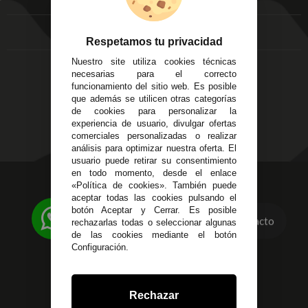
FAQ's
Local 3
Aviso Legal
Córdoba
Entregas y
Respetamos tu privacidad
C/ Ingeniero Iribarren,
Devoluciones
14
Nuestro site utiliza cookies técnicas
Política de Privacidad
Alzira - Valencia
necesarias para el correcto
Pago Seguro
funcionamiento del sitio web. Es posible
C/ Esplugues, 135
Terminos y
que además se utilicen otras categorías
Condiciones Generales
de cookies para personalizar la
experiencia de usuario, divulgar ofertas
Políticas de Cookies
comerciales personalizadas o realizar
análisis para optimizar nuestra oferta. El
usuario puede retirar su consentimiento
en todo momento, desde el enlace
623 23 31 98
«Política de cookies». También puede
aceptar todas las cookies pulsando el
Atendemos Whatsapp
botón Aceptar y Cerrar. Es posible
Contacto
rechazarlas todas o seleccionar algunas
955 44 45 43
/
955 44 45 44
de las cookies mediante el botón
Configuración.
info@steielectronica.com
Avenida Plaza de Toros,
Rechazar
Local 3 Écija (Sevilla)