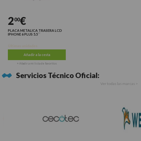
2
€
00
PLACA METALICA TRASERA LCD
IPHONE 6 PLUS 5.5´´
Últimas unidades
Añadir a la cesta
+ Añadir a mi lista de favoritos
Servicios Técnico Oficial:
Ver todas las marcas >