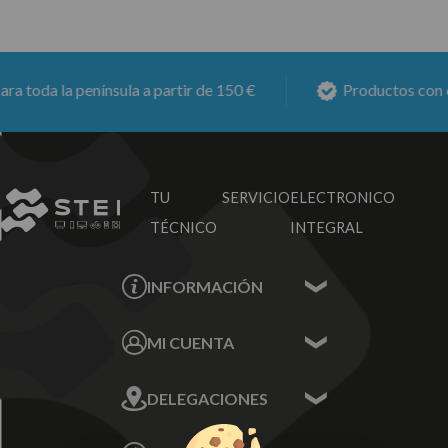
toda la península a partir de 150 €
Productos con
6 m
TU SERVICIO
ELECTRONICO
TÉCNICO
INTEGRAL
INFORMACIÓN
Contacta con nosotros
MI CUENTA
Sobre nosotros
Mis Datos
DELEGACIONES
Mis Direcciones
Mis Pedidos
Écija - Sevilla
Mis favoritos