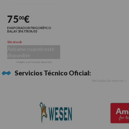
75
€
00
EVAPORADOR FRIGORÍFICO
BALAY 3FA7787A/05
Sin stock
Avísame cuando esté
disponible
+ Añadir a mi lista de favoritos
Servicios Técnico Oficial:
Ver todas las marcas >