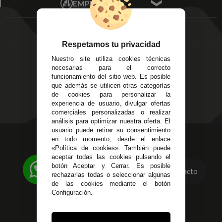
EMPRESA
Av. Plaza de Toros.
FAQ's
Local 3
Aviso Legal
Córdoba
Entregas y
C/ Ingeniero Iribarren,
Devoluciones
Respetamos tu privacidad
14
Política de Privacidad
Nuestro site utiliza cookies técnicas
Alzira - Valencia
Pago Seguro
necesarias para el correcto
C/ Esplugues, 135
Terminos y
funcionamiento del sitio web. Es posible
que además se utilicen otras categorías
Condiciones Generales
de cookies para personalizar la
Políticas de Cookies
experiencia de usuario, divulgar ofertas
comerciales personalizadas o realizar
análisis para optimizar nuestra oferta. El
usuario puede retirar su consentimiento
623 23 31 98
en todo momento, desde el enlace
«Política de cookies». También puede
Atendemos Whatsapp
aceptar todas las cookies pulsando el
botón Aceptar y Cerrar. Es posible
Contacto
955 44 45 43
/
955 44 45 44
rechazarlas todas o seleccionar algunas
de las cookies mediante el botón
info@steielectronica.com
Configuración.
Avenida Plaza de Toros,