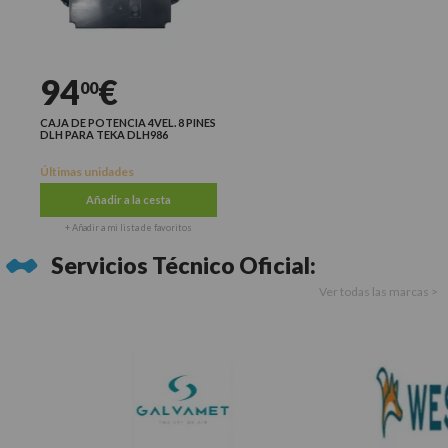
94
€
00
CAJA DE POTENCIA 4VEL. 8 PINES
DLH PARA TEKA DLH986
Últimas unidades
Añadir a la cesta
+ Añadir a mi lista de favoritos
Servicios Técnico Oficial:
Ver todas las marcas >