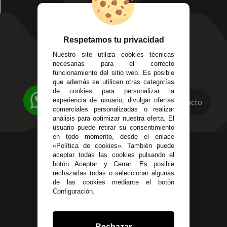
Écija - Sevilla
Mis favoritos
EMPRESA
Av. Plaza de Toros.
FAQ's
Local 3
Aviso Legal
Córdoba
Entregas y
Respetamos tu privacidad
C/ Ingeniero Iribarren,
Devoluciones
Nuestro site utiliza cookies técnicas
14
Política de Privacidad
necesarias para el correcto
Alzira - Valencia
Pago Seguro
funcionamiento del sitio web. Es posible
C/ Esplugues, 135
que además se utilicen otras categorías
Terminos y
de cookies para personalizar la
Condiciones Generales
experiencia de usuario, divulgar ofertas
Contacto
Políticas de Cookies
comerciales personalizadas o realizar
análisis para optimizar nuestra oferta. El
usuario puede retirar su consentimiento
en todo momento, desde el enlace
«Política de cookies». También puede
623 23 31 98
aceptar todas las cookies pulsando el
Atendemos Whatsapp
botón Aceptar y Cerrar. Es posible
rechazarlas todas o seleccionar algunas
955 44 45 43
/
955 44 45 44
de las cookies mediante el botón
Configuración.
info@steielectronica.com
Avenida Plaza de Toros,
Rechazar