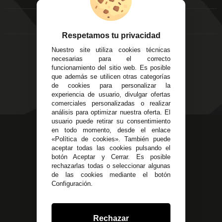
FAQ's
Local 3
Aviso Legal
Córdoba
Entregas y
C/ Ingeniero Iribarren,
Devoluciones
Respetamos tu privacidad
14
Política de Privacidad
Nuestro site utiliza cookies técnicas
Alzira - Valencia
Pago Seguro
necesarias para el correcto
C/ Esplugues, 135
Terminos y
funcionamiento del sitio web. Es posible
que además se utilicen otras categorías
Condiciones Generales
de cookies para personalizar la
Políticas de Cookies
experiencia de usuario, divulgar ofertas
comerciales personalizadas o realizar
análisis para optimizar nuestra oferta. El
usuario puede retirar su consentimiento
623 23 31 98
en todo momento, desde el enlace
«Política de cookies». También puede
Atendemos Whatsapp
aceptar todas las cookies pulsando el
botón Aceptar y Cerrar. Es posible
955 44 45 43
/
955 44 45 44
rechazarlas todas o seleccionar algunas
de las cookies mediante el botón
info@steielectronica.com
Configuración.
Avenida Plaza de Toros,
Local 3 Écija (Sevilla)
Rechazar