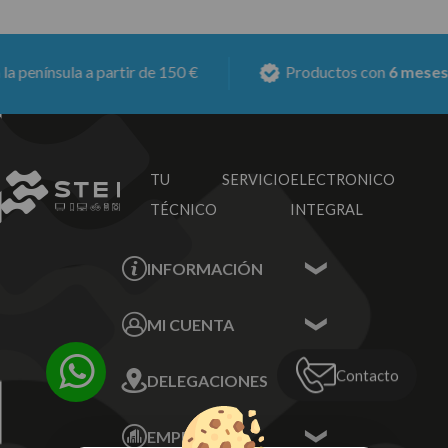
a a partir de 150 €
Productos con
6 meses de garan
TU SERVICIO
ELECTRONICO
TÉCNICO
INTEGRAL
INFORMACIÓN
Contacta con nosotros
MI CUENTA
Sobre nosotros
Mis Datos
Contacto
DELEGACIONES
Mis Direcciones
Mis Pedidos
Écija - Sevilla
Mis favoritos
EMPRESA
Av. Plaza de Toros.