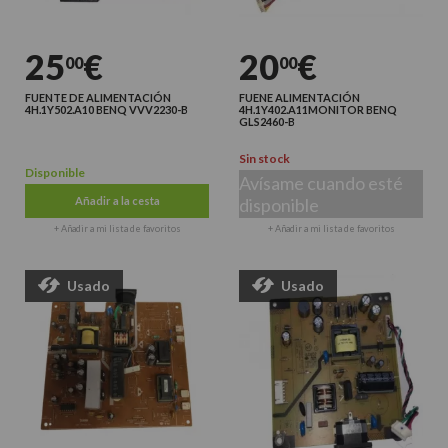
25
€
20
€
00
00
FUENTE DE ALIMENTACIÓN
FUENE ALIMENTACIÓN
4H.1Y502.A10 BENQ VVV2230-B
4H.1Y402.A11MONITOR BENQ
GLS2460-B
Sin stock
Disponible
Avísame cuando esté
Añadir a la cesta
disponible
+ Añadir a mi lista de favoritos
+ Añadir a mi lista de favoritos
Usado
Usado