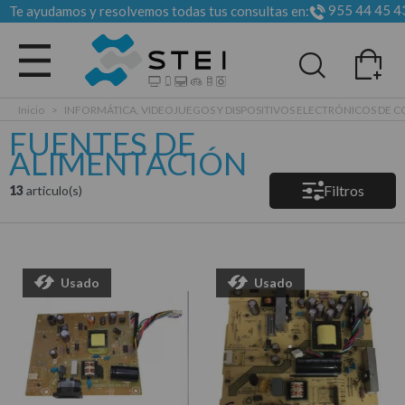
955 44 45 4
Te ayudamos y resolvemos todas tus consultas en:
Todas las categorias
Inicio
>
INFORMÁTICA, VIDEOJUEGOS Y DISPOSITIVOS ELECTRÓNICOS DE
FUENTES DE
ALIMENTACIÓN
Filtros
13
articulo(s)
Usado
Usado