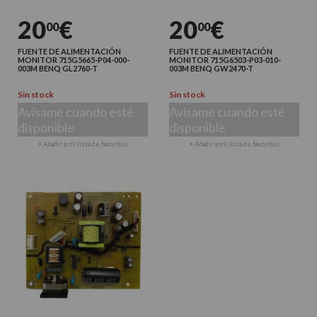
20
€
20
€
00
00
FUENTE DE ALIMENTACIÓN
FUENTE DE ALIMENTACIÓN
MONITOR 715G5665-P04-000-
MONITOR 715G6503-P03-010-
003M BENQ GL2760-T
003M BENQ GW2470-T
Sin stock
Sin stock
Avísame cuando esté
Avísame cuando esté
disponible
disponible
+ Añadir a mi lista de favoritos
+ Añadir a mi lista de favoritos