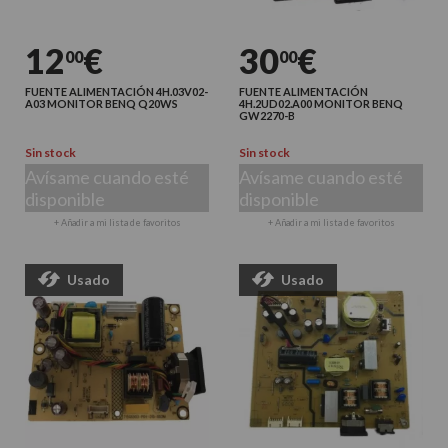
12
€
30
€
00
00
FUENTE ALIMENTACIÓN 4H.03V02-
FUENTE ALIMENTACIÓN
A03 MONITOR BENQ Q20WS
4H.2UD02.A00 MONITOR BENQ
GW2270-B
Sin stock
Sin stock
Avísame cuando esté
Avísame cuando esté
disponible
disponible
+ Añadir a mi lista de favoritos
+ Añadir a mi lista de favoritos
Usado
Usado