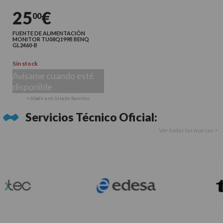
25
€
00
FUENTE DE ALIMENTACIÓN
MONITOR TU08Q199B BENQ
GL2460-B
Sin stock
Avísame cuando esté
disponible
+ Añadir a mi lista de favoritos
Servicios Técnico Oficial:
Ver todas las marcas >