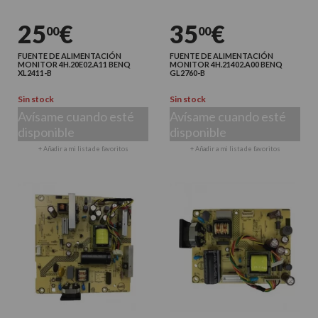
25
€
35
€
00
00
FUENTE DE ALIMENTACIÓN
FUENTE DE ALIMENTACIÓN
MONITOR 4H.20E02.A11 BENQ
MONITOR 4H.21402.A00 BENQ
XL2411-B
GL2760-B
Sin stock
Sin stock
Avísame cuando esté
Avísame cuando esté
disponible
disponible
+ Añadir a mi lista de favoritos
+ Añadir a mi lista de favoritos