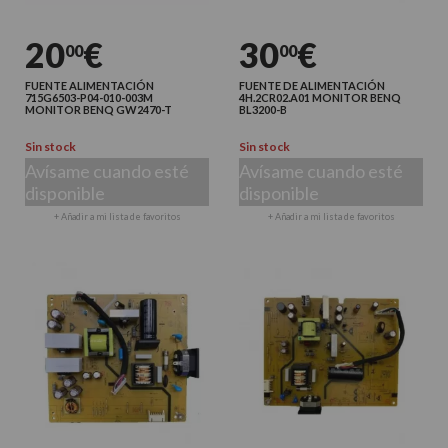
20
€
30
€
00
00
FUENTE ALIMENTACIÓN
FUENTE DE ALIMENTACIÓN
715G6503-P04-010-003M
4H.2CR02.A01 MONITOR BENQ
MONITOR BENQ GW2470-T
BL3200-B
Sin stock
Sin stock
Avísame cuando esté
Avísame cuando esté
disponible
disponible
+ Añadir a mi lista de favoritos
+ Añadir a mi lista de favoritos