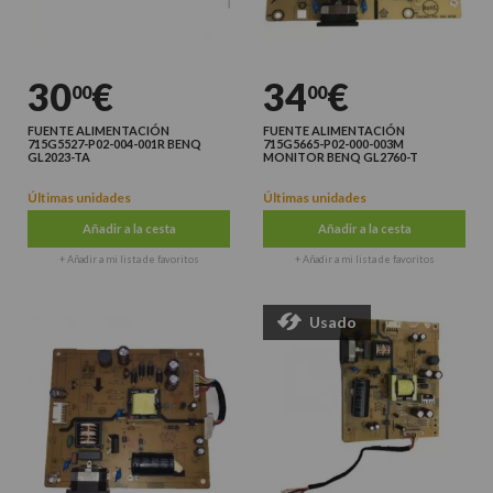
30
€
34
€
00
00
FUENTE ALIMENTACIÓN
FUENTE ALIMENTACIÓN
715G5527-P02-004-001R BENQ
715G5665-P02-000-003M
GL2023-TA
MONITOR BENQ GL2760-T
Últimas unidades
Últimas unidades
Añadir a la cesta
Añadir a la cesta
+ Añadir a mi lista de favoritos
+ Añadir a mi lista de favoritos
Usado