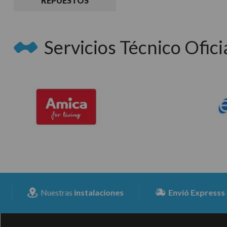
REPUESTOS
Servicios Técnico Oficia
Nuestras
instalaciones
Envió Expresss
para to