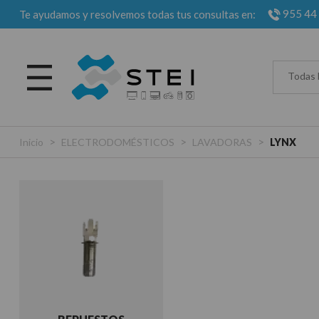
955 44
Te ayudamos y resolvemos todas tus consultas en:
Todas 
>
>
>
Inicio
ELECTRODOMÉSTICOS
LAVADORAS
LYNX