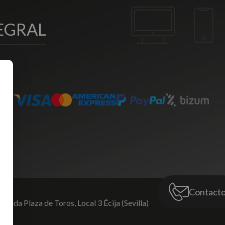
EGRAL
Contact
venida Plaza de Toros,
Local 3 Écija (Sevilla)