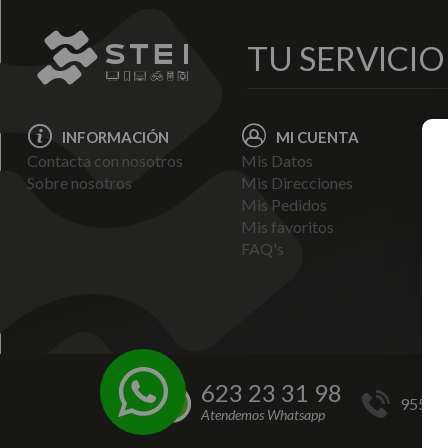
TU SERVICI
INFORMACIÓN
MI CUENTA
Contacta con nosotros
Mis Datos
Avi
Sobre nosotros
Mis Direcciones
Ent
Mis Pedidos
Pol
Mis favoritos
Pag
FAQ's
Ter
Con
Pol
623 23 31 98
955 44
Atendemos Whatsapp