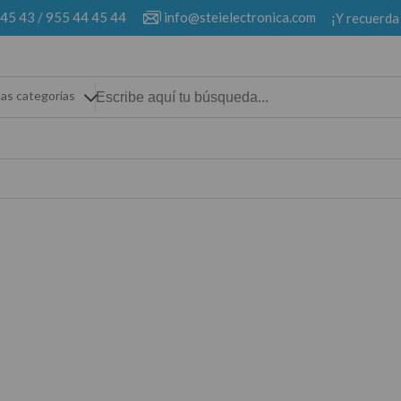
 45 43
/
955 44 45 44
info@steielectronica.com
¡Y recuerda
las categorias