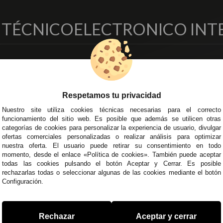
O TÉCNICO
ELECTRONICO INT
EMPRESA
DELEGACIONES
so Legal
Écija - Sevilla
regas y Devoluciones
Av. Plaza de Toros. Local 3
Respetamos tu privacidad
ítica de Privacidad
Córdoba
Nuestro site utiliza cookies técnicas necesarias para el correcto
o Seguro
C/ Ingeniero Iribarren, 14
funcionamiento del sitio web. Es posible que además se utilicen otras
minos y
Alzira - Valencia
categorías de cookies para personalizar la experiencia de usuario, divulgar
diciones Generales
C/ Esplugues, 135
ofertas comerciales personalizadas o realizar análisis para optimizar
íticas de Cookies
nuestra oferta. El usuario puede retirar su consentimiento en todo
momento, desde el enlace «Política de cookies». También puede aceptar
todas las cookies pulsando el botón Aceptar y Cerrar. Es posible
rechazarlas todas o seleccionar algunas de las cookies mediante el botón
Configuración.
 45 43
/
955 44 45 44
info@steielectronica.com
A
Rechazar
Aceptar y cerrar