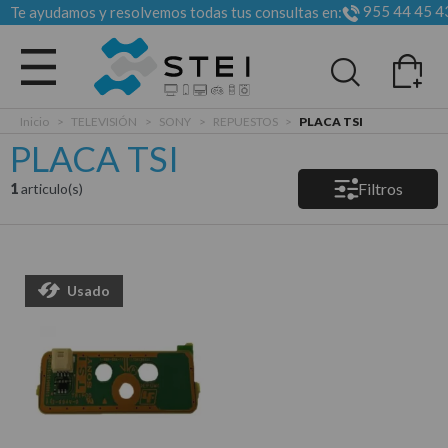
955 44 45 4
Te ayudamos y resolvemos todas tus consultas en:
Todas las categorias
Inicio
>
TELEVISIÓN
>
SONY
>
REPUESTOS
>
PLACA TSI
PLACA TSI
Filtros
1
articulo(s)
Usado