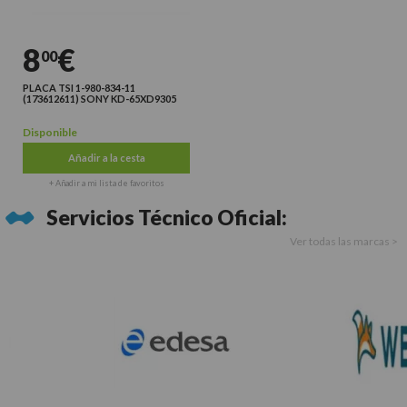
8
€
00
PLACA TSI 1-980-834-11
(173612611) SONY KD-65XD9305
Disponible
Añadir a la cesta
+ Añadir a mi lista de favoritos
Servicios Técnico Oficial:
Ver todas las marcas >