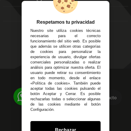
FAQ's
Local 3
Aviso Legal
Córdoba
Entregas y
C/ Ingeniero Iribarren,
Devoluciones
Respetamos tu privacidad
14
Política de Privacidad
Nuestro site utiliza cookies técnicas
Alzira - Valencia
Pago Seguro
necesarias para el correcto
C/ Esplugues, 135
Terminos y
funcionamiento del sitio web. Es posible
que además se utilicen otras categorías
Condiciones Generales
de cookies para personalizar la
Políticas de Cookies
experiencia de usuario, divulgar ofertas
comerciales personalizadas o realizar
análisis para optimizar nuestra oferta. El
usuario puede retirar su consentimiento
623 23 31 98
en todo momento, desde el enlace
«Política de cookies». También puede
Atendemos Whatsapp
aceptar todas las cookies pulsando el
botón Aceptar y Cerrar. Es posible
955 44 45 43
/
955 44 45 44
Contacto
rechazarlas todas o seleccionar algunas
de las cookies mediante el botón
info@steielectronica.com
Configuración.
Avenida Plaza de Toros,
Local 3 Écija (Sevilla)
Rechazar