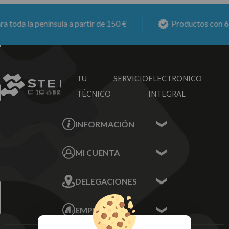
da la península a partir de 150 €
Productos con
6 mes
TU SERVICIO
ELECTRONICO
TÉCNICO
INTEGRAL
INFORMACIÓN
Contacta con nosotros
MI CUENTA
Sobre nosotros
Mis Datos
DELEGACIONES
Mis Direcciones
Mis Pedidos
Écija - Sevilla
Mis favoritos
EMPRESA
Av. Plaza de Toros.
FAQ's
Local 3