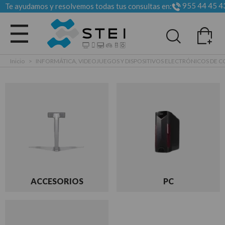
955 44 45 4
Te ayudamos y resolvemos todas tus consultas en:
Todas las categorias
Inicio
>
INFORMÁTICA, VIDEOJUEGOS Y DISPOSITIVOS ELECTRÓNICOS DE
ACCESORIOS
PC