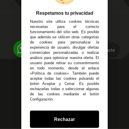
Aviso Legal
Córdoba
Entregas y
C/ Ingeniero Iribarren,
Devoluciones
Respetamos tu privacidad
14
Política de Privacidad
Nuestro site utiliza cookies técnicas
Alzira - Valencia
Pago Seguro
necesarias para el correcto
C/ Esplugues, 135
Terminos y
funcionamiento del sitio web. Es posible
que además se utilicen otras categorías
Condiciones Generales
de cookies para personalizar la
Políticas de Cookies
experiencia de usuario, divulgar ofertas
Contacto
comerciales personalizadas o realizar
análisis para optimizar nuestra oferta. El
usuario puede retirar su consentimiento
623 23 31 98
en todo momento, desde el enlace
«Política de cookies». También puede
Atendemos Whatsapp
aceptar todas las cookies pulsando el
botón Aceptar y Cerrar. Es posible
955 44 45 43
/
955 44 45 44
rechazarlas todas o seleccionar algunas
de las cookies mediante el botón
info@steielectronica.com
Configuración.
Avenida Plaza de Toros,
Local 3 Écija (Sevilla)
Rechazar