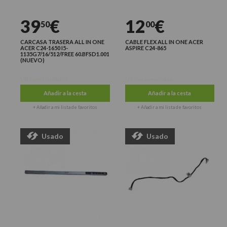
39
€
12
€
50
00
CARCASA TRASERA ALL IN ONE
CABLE FLEX ALL IN ONE ACER
ACER C24-1650 I5-
ASPIRE C24-865
1135G7/16/512/FREE 60.BFSD1.001
(NUEVO)
Últimas unidades
Últimas unidades
Añadir a la cesta
Añadir a la cesta
+ Añadir a mi lista de favoritos
+ Añadir a mi lista de favoritos
Usado
Usado