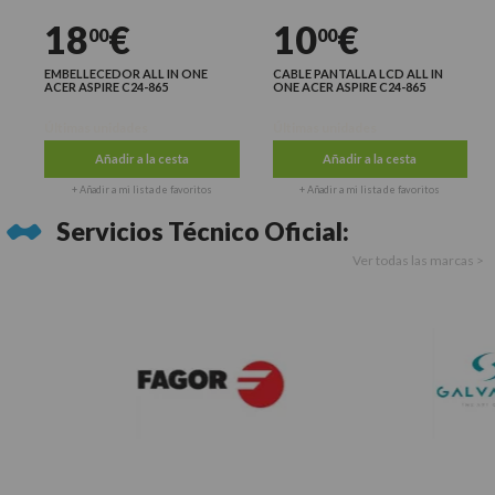
18
€
10
€
00
00
EMBELLECEDOR ALL IN ONE
CABLE PANTALLA LCD ALL IN
ACER ASPIRE C24-865
ONE ACER ASPIRE C24-865
Últimas unidades
Últimas unidades
Añadir a la cesta
Añadir a la cesta
+ Añadir a mi lista de favoritos
+ Añadir a mi lista de favoritos
Servicios Técnico Oficial:
Ver todas las marcas >