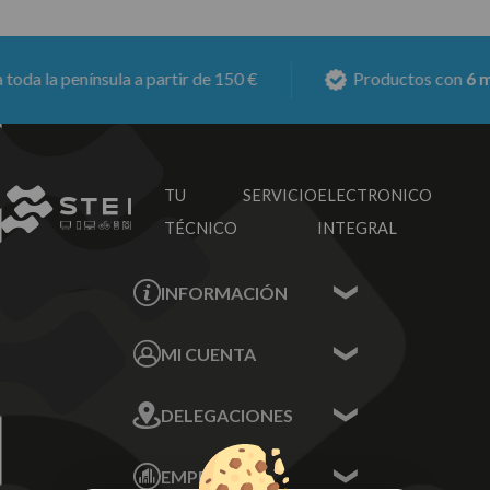
a la península a partir de 150 €
Productos con
6 mese
TU SERVICIO
ELECTRONICO
TÉCNICO
INTEGRAL
INFORMACIÓN
Contacta con nosotros
MI CUENTA
Sobre nosotros
Mis Datos
DELEGACIONES
Mis Direcciones
Mis Pedidos
Écija - Sevilla
Mis favoritos
EMPRESA
Av. Plaza de Toros.