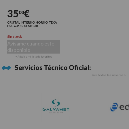
35
€
00
CRISTAL INTERNO HORNO TEKA
HSC 635 SS 41531030
Sin stock
Avísame cuando esté
disponible
+ Añadir a mi lista de favoritos
Servicios Técnico Oficial:
Ver todas las marcas >