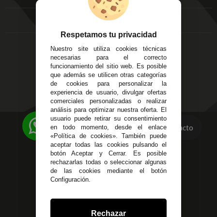
FAQ's
Local 3
Aviso Legal
Córdoba
Entregas y
C/ Ingeniero Iribarren,
Devoluciones
Respetamos tu privacidad
14
Política de Privacidad
Nuestro site utiliza cookies técnicas
Alzira - Valencia
Pago Seguro
necesarias para el correcto
C/ Esplugues, 135
Terminos y
funcionamiento del sitio web. Es posible
que además se utilicen otras categorías
Condiciones Generales
de cookies para personalizar la
Políticas de Cookies
experiencia de usuario, divulgar ofertas
comerciales personalizadas o realizar
análisis para optimizar nuestra oferta. El
usuario puede retirar su consentimiento
623 23 31 98
Contacto
en todo momento, desde el enlace
«Política de cookies». También puede
Atendemos Whatsapp
aceptar todas las cookies pulsando el
botón Aceptar y Cerrar. Es posible
955 44 45 43
/
955 44 45 44
rechazarlas todas o seleccionar algunas
de las cookies mediante el botón
info@steielectronica.com
Configuración.
Avenida Plaza de Toros,
Local 3 Écija (Sevilla)
Rechazar