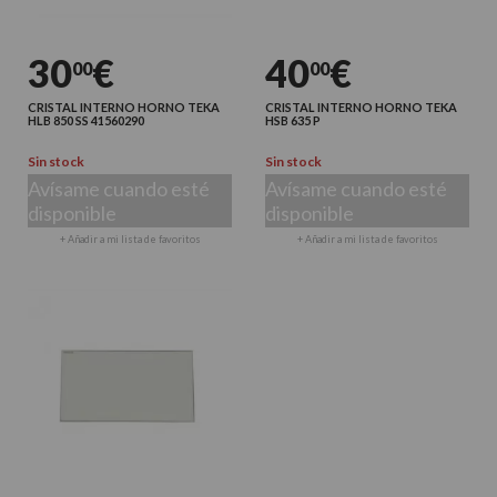
30
€
40
€
00
00
CRISTAL INTERNO HORNO TEKA
CRISTAL INTERNO HORNO TEKA
HLB 850 SS 41560290
HSB 635 P
Sin stock
Sin stock
Avísame cuando esté
Avísame cuando esté
disponible
disponible
+ Añadir a mi lista de favoritos
+ Añadir a mi lista de favoritos