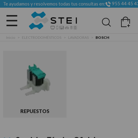
955 44 45 4
Te ayudamos y resolvemos todas tus consultas en:
Todas las categorias
Inicio
>
ELECTRODOMÉSTICOS
>
LAVADORAS
>
BOSCH
REPUESTOS