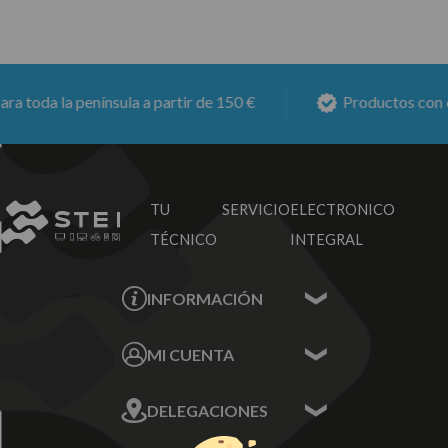
 toda la península a partir de 150 €
Productos con
6 
TU SERVICIO
ELECTRONICO
TÉCNICO
INTEGRAL
INFORMACIÓN
Contacta con nosotros
MI CUENTA
Sobre nosotros
Mis Datos
DELEGACIONES
Mis Direcciones
Mis Pedidos