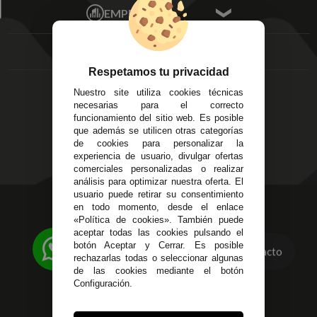
Écija - Sevilla
Mis favoritos
EMPRESA
Av. Plaza de Toros.
FAQ's
Local 3
Aviso Legal
Córdoba
Entregas y
C/ Ingeniero Iribarren,
Devoluciones
Respetamos tu privacidad
14
Política de Privacidad
Nuestro site utiliza cookies técnicas
Alzira - Valencia
Pago Seguro
necesarias para el correcto
C/ Esplugues, 135
Terminos y
funcionamiento del sitio web. Es posible
que además se utilicen otras categorías
Condiciones Generales
de cookies para personalizar la
Políticas de Cookies
experiencia de usuario, divulgar ofertas
comerciales personalizadas o realizar
análisis para optimizar nuestra oferta. El
usuario puede retirar su consentimiento
623 23 31 98
en todo momento, desde el enlace
«Política de cookies». También puede
Atendemos Whatsapp
aceptar todas las cookies pulsando el
botón Aceptar y Cerrar. Es posible
Contacto
955 44 45 43
/
955 44 45 44
rechazarlas todas o seleccionar algunas
de las cookies mediante el botón
info@steielectronica.com
Configuración.
Avenida Plaza de Toros,