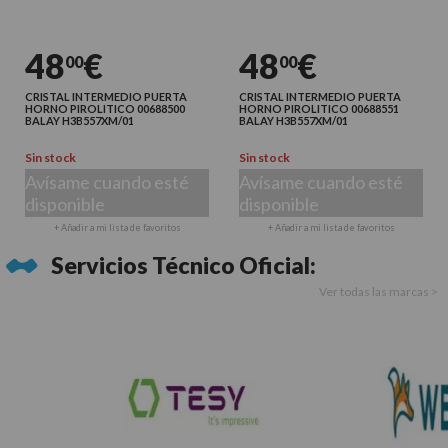
48
€
48
€
00
00
CRISTAL INTERMEDIO PUERTA
CRISTAL INTERMEDIO PUERTA
HORNO PIROLITICO 00688500
HORNO PIROLITICO 00688551
BALAY H3B557XM/01
BALAY H3B557XM/01
Sin stock
Sin stock
Avísame cuando esté
Avísame cuando esté
disponible
disponible
+ Añadir a mi lista de favoritos
+ Añadir a mi lista de favoritos
Servicios Técnico Oficial:
Ver todas las marcas >