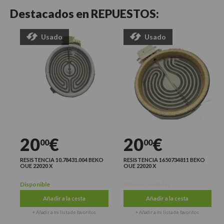
Destacados en
REPUESTOS:
Usado
Usado
20
€
20
€
00
00
RESISTENCIA 10.78431.004 BEKO
RESISTENCIA 1650734811 BEKO
OUE 22020 X
OUE 22020 X
Disponible
Últimas unidades
Añadir a la cesta
Añadir a la cesta
+ Añadir a mi lista de favoritos
+ Añadir a mi lista de favoritos