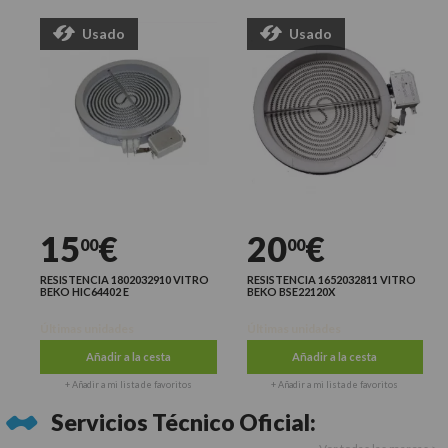
Usado
Usado
15
€
20
€
00
00
RESISTENCIA 1802032910 VITRO
RESISTENCIA 1652032811 VITRO
BEKO HIC64402 E
BEKO BSE22120X
Últimas unidades
Últimas unidades
Añadir a la cesta
Añadir a la cesta
+ Añadir a mi lista de favoritos
+ Añadir a mi lista de favoritos
Servicios Técnico Oficial: