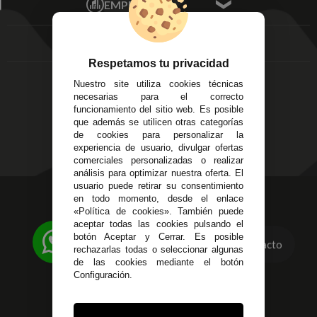
EMPRESA
Av. Plaza de Toros.
FAQ's
Local 3
Aviso Legal
Córdoba
Entregas y
C/ Ingeniero Iribarren,
Devoluciones
Respetamos tu privacidad
14
Política de Privacidad
Nuestro site utiliza cookies técnicas
Alzira - Valencia
Pago Seguro
necesarias para el correcto
C/ Esplugues, 135
Terminos y
funcionamiento del sitio web. Es posible
que además se utilicen otras categorías
Condiciones Generales
de cookies para personalizar la
Políticas de Cookies
experiencia de usuario, divulgar ofertas
comerciales personalizadas o realizar
análisis para optimizar nuestra oferta. El
usuario puede retirar su consentimiento
623 23 31 98
en todo momento, desde el enlace
«Política de cookies». También puede
Atendemos Whatsapp
aceptar todas las cookies pulsando el
botón Aceptar y Cerrar. Es posible
Contacto
955 44 45 43
/
955 44 45 44
rechazarlas todas o seleccionar algunas
de las cookies mediante el botón
info@steielectronica.com
Configuración.
Avenida Plaza de Toros,