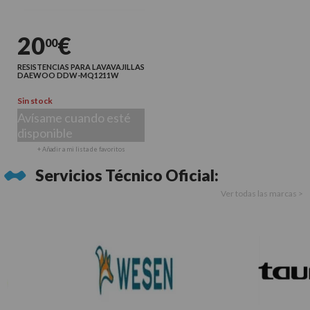
20
€
00
RESISTENCIAS PARA LAVAVAJILLAS
DAEWOO DDW-MQ1211W
Sin stock
Avísame cuando esté
disponible
+ Añadir a mi lista de favoritos
Servicios Técnico Oficial:
Ver todas las marcas >