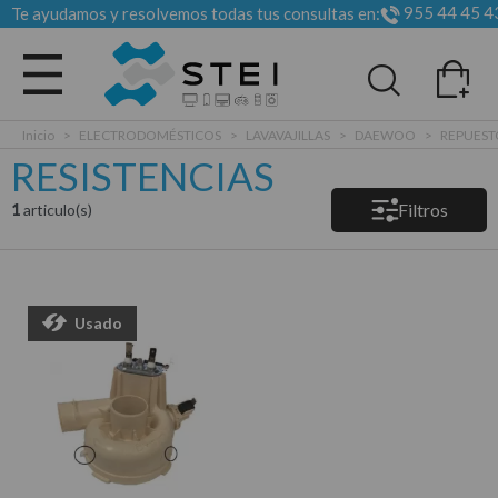
955 44 45 4
Te ayudamos y resolvemos todas tus consultas en:
Todas las categorias
Inicio
>
ELECTRODOMÉSTICOS
>
LAVAVAJILLAS
>
DAEWOO
>
REPUEST
RESISTENCIAS
Filtros
1
articulo(s)
Usado