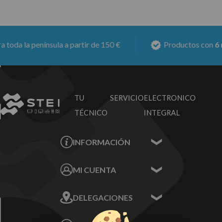
oda la península a partir de 150 €
Productos con
6 me
TU SERVICIO
ELECTRONICO
TÉCNICO
INTEGRAL
INFORMACIÓN
Contacta con nosotros
MI CUENTA
Sobre nosotros
Mis Datos
DELEGACIONES
Mis Direcciones
Mis Pedidos
Écija - Sevilla
Mis favoritos