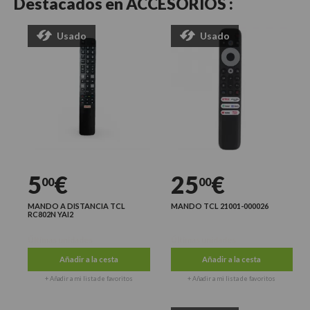
Destacados en
ACCESORIOS :
Usado
Usado
5
€
25
€
00
00
MANDO A DISTANCIA TCL
MANDO TCL 21001-000026
RC802N YAI2
Últimas unidades
Últimas unidades
Añadir a la cesta
Añadir a la cesta
+ Añadir a mi lista de favoritos
+ Añadir a mi lista de favoritos