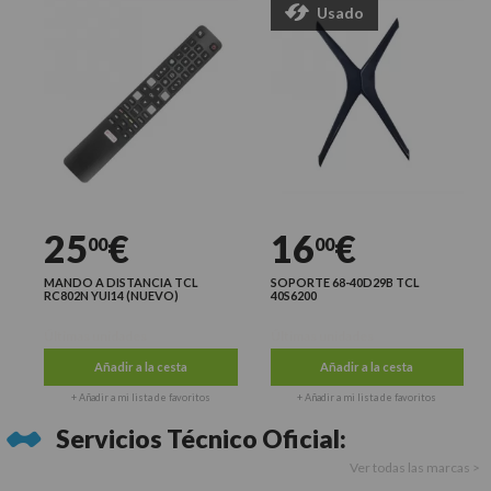
Usado
25
€
16
€
00
00
MANDO A DISTANCIA TCL
SOPORTE 68-40D29B TCL
RC802N YUI14 (NUEVO)
40S6200
Últimas unidades
Últimas unidades
Añadir a la cesta
Añadir a la cesta
+ Añadir a mi lista de favoritos
+ Añadir a mi lista de favoritos
Servicios Técnico Oficial:
Ver todas las marcas >