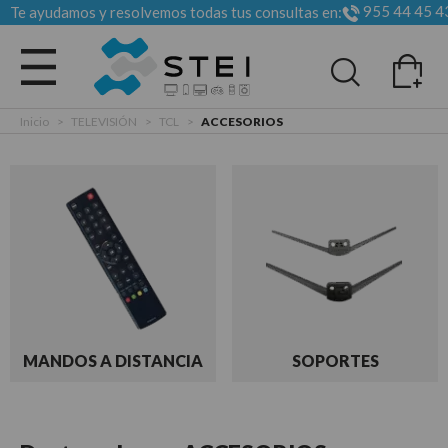
955 44 45 4
Te ayudamos y resolvemos todas tus consultas en:
Todas las categorias
Inicio
>
TELEVISIÓN
>
TCL
>
ACCESORIOS
MANDOS A DISTANCIA
SOPORTES