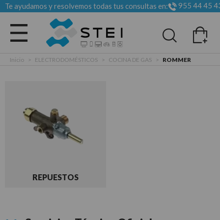
955 44 45 4
Te ayudamos y resolvemos todas tus consultas en:
Todas las categorias
Inicio
>
ELECTRODOMÉSTICOS
>
COCINA DE GAS
>
ROMMER
REPUESTOS