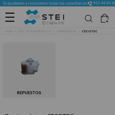
955 44 45 4
Te ayudamos y resolvemos todas tus consultas en:
Todas las categorias
Inicio
>
ELECTRODOMÉSTICOS
>
LAVAVAJILLAS
>
CECOTEC
REPUESTOS