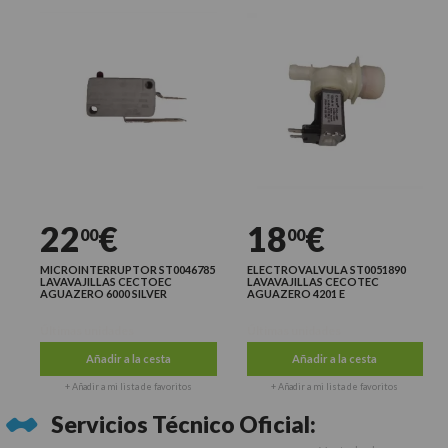
22
€
18
€
00
00
MICROINTERRUPTOR ST0046785
ELECTROVALVULA ST0051890
LAVAVAJILLAS CECTOEC
LAVAVAJILLAS CECOTEC
AGUAZERO 6000 SILVER
AGUAZERO 4201 E
Últimas unidades
Últimas unidades
Añadir a la cesta
Añadir a la cesta
+ Añadir a mi lista de favoritos
+ Añadir a mi lista de favoritos
Servicios Técnico Oficial: