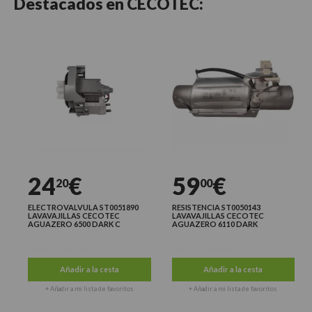
Destacados en
CECOTEC:
24
€
59
€
20
00
ELECTROVALVULA ST0051890
RESISTENCIA ST0050143
LAVAVAJILLAS CECOTEC
LAVAVAJILLAS CECOTEC
AGUAZERO 6500 DARK C
AGUAZERO 6110 DARK
Últimas unidades
Últimas unidades
Añadir a la cesta
Añadir a la cesta
+ Añadir a mi lista de favoritos
+ Añadir a mi lista de favoritos