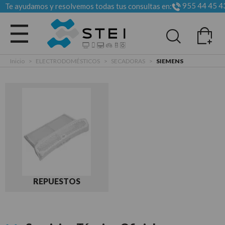
955 44 45 4
Te ayudamos y resolvemos todas tus consultas en:
Todas las categorias
Inicio
>
ELECTRODOMÉSTICOS
>
SECADORAS
>
SIEMENS
REPUESTOS