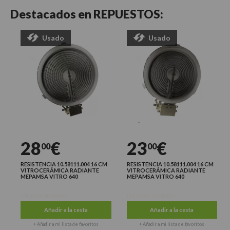
Destacados en
REPUESTOS:
Usado
Usado
28
€
23
€
00
00
RESISTENCIA 10.58111.004 16 CM
RESISTENCIA 10.58111.004 16 CM
VITROCERÁMICA RADIANTE
VITROCERÁMICA RADIANTE
MEPAMSA VITRO 640
MEPAMSA VITRO 640
Últimas unidades
Últimas unidades
Añadir a la cesta
Añadir a la cesta
+ Añadir a mi lista de favoritos
+ Añadir a mi lista de favoritos