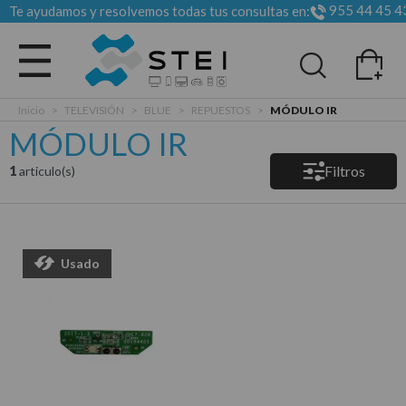
955 44 45 4
Te ayudamos y resolvemos todas tus consultas en:
Todas las categorias
Inicio
>
TELEVISIÓN
>
BLUE
>
REPUESTOS
>
MÓDULO IR
MÓDULO IR
Filtros
1
articulo(s)
Usado