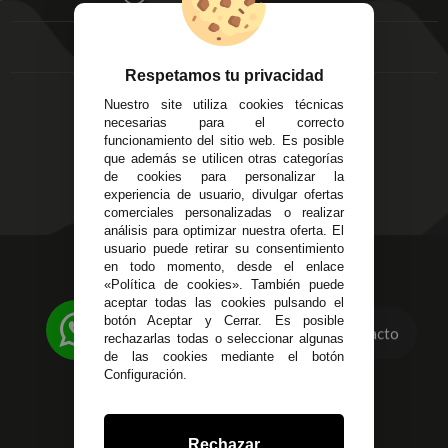
FAQ's
Local 3
Aviso Legal
Córdoba
Entregas y
C/ Ingeniero Iribarren,
Devoluciones
Respetamos tu privacidad
14
Política de Privacidad
Nuestro site utiliza cookies técnicas
Alzira - Valencia
Pago Seguro
necesarias para el correcto
C/ Esplugues, 135
Terminos y
funcionamiento del sitio web. Es posible
que además se utilicen otras categorías
Condiciones Generales
de cookies para personalizar la
Políticas de Cookies
experiencia de usuario, divulgar ofertas
comerciales personalizadas o realizar
análisis para optimizar nuestra oferta. El
usuario puede retirar su consentimiento
623 23 31 98
en todo momento, desde el enlace
«Política de cookies». También puede
Atendemos Whatsapp
aceptar todas las cookies pulsando el
botón Aceptar y Cerrar. Es posible
955 44 45 43
/
955 44 45 44
Contacto
rechazarlas todas o seleccionar algunas
de las cookies mediante el botón
info@steielectronica.com
Configuración.
Avenida Plaza de Toros,
Local 3 Écija (Sevilla)
Rechazar