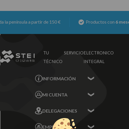
 península a partir de 150 €
Productos con
6 meses d
TU SERVICIO
ELECTRONICO
TÉCNICO
INTEGRAL
INFORMACIÓN
Contacta con nosotros
MI CUENTA
Sobre nosotros
Mis Datos
DELEGACIONES
Mis Direcciones
Mis Pedidos
Écija - Sevilla
Mis favoritos
EMPRESA
Av. Plaza de Toros.