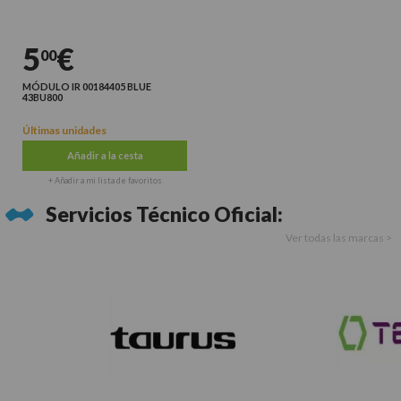
5
€
00
MÓDULO IR 00184405 BLUE
43BU800
Últimas unidades
Añadir a la cesta
+ Añadir a mi lista de favoritos
Servicios Técnico Oficial:
Ver todas las marcas >