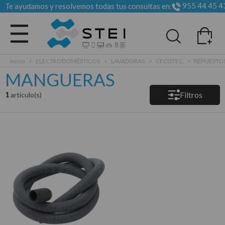
955 44 45 4
Te ayudamos y resolvemos todas tus consultas en:
Todas las categorias
Inicio
>
ELECTRODOMÉSTICOS
>
LAVADORAS
>
CECOTEC
>
REPUESTO
MANGUERAS
Filtros
1
articulo(s)