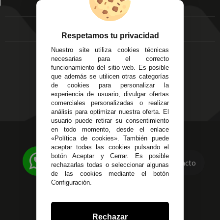
EMPRESA
Av. Plaza de Toros.
FAQ's
Local 3
Aviso Legal
Córdoba
Entregas y
Respetamos tu privacidad
C/ Ingeniero Iribarren,
Devoluciones
14
Nuestro site utiliza cookies técnicas
Política de Privacidad
Alzira - Valencia
necesarias para el correcto
Pago Seguro
funcionamiento del sitio web. Es posible
C/ Esplugues, 135
Terminos y
que además se utilicen otras categorías
Condiciones Generales
de cookies para personalizar la
experiencia de usuario, divulgar ofertas
Políticas de Cookies
comerciales personalizadas o realizar
análisis para optimizar nuestra oferta. El
usuario puede retirar su consentimiento
en todo momento, desde el enlace
623 23 31 98
«Política de cookies». También puede
aceptar todas las cookies pulsando el
Atendemos Whatsapp
botón Aceptar y Cerrar. Es posible
Contacto
rechazarlas todas o seleccionar algunas
955 44 45 43
/
955 44 45 44
de las cookies mediante el botón
Configuración.
info@steielectronica.com
Avenida Plaza de Toros,
Rechazar