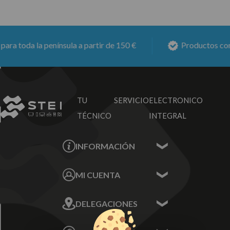
a toda la península a partir de 150 €
Productos con
6
TU SERVICIO
ELECTRONICO
TÉCNICO
INTEGRAL
INFORMACIÓN
Contacta con nosotros
MI CUENTA
Sobre nosotros
Mis Datos
DELEGACIONES
Mis Direcciones
Mis Pedidos
Écija - Sevilla
Mis favoritos