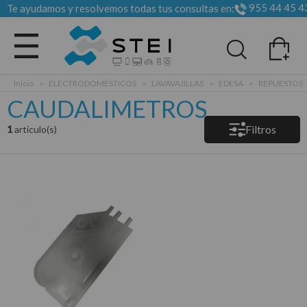
955 44 45 4
Te ayudamos y resolvemos todas tus consultas en:
Todas las categorias
Inicio
>
ELECTRODOMÉSTICOS
>
LAVAVAJILLAS
>
EDESA
>
REPUESTOS
CAUDALIMETROS
Filtros
1
articulo(s)