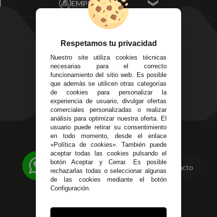
EMPRESA
Av. Plaza de Toros.
FAQ's
Local 3
Aviso Legal
Córdoba
Entregas y
C/ Ingeniero Iribarren,
Devoluciones
Respetamos tu privacidad
14
Política de Privacidad
Nuestro site utiliza cookies técnicas
Alzira - Valencia
Pago Seguro
necesarias para el correcto
C/ Esplugues, 135
Terminos y
funcionamiento del sitio web. Es posible
que además se utilicen otras categorías
Condiciones Generales
de cookies para personalizar la
Políticas de Cookies
experiencia de usuario, divulgar ofertas
comerciales personalizadas o realizar
análisis para optimizar nuestra oferta. El
usuario puede retirar su consentimiento
623 23 31 98
en todo momento, desde el enlace
«Política de cookies». También puede
Atendemos Whatsapp
aceptar todas las cookies pulsando el
botón Aceptar y Cerrar. Es posible
Contacto
955 44 45 43
/
955 44 45 44
rechazarlas todas o seleccionar algunas
de las cookies mediante el botón
info@steielectronica.com
Configuración.
Avenida Plaza de Toros,