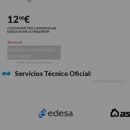
12
€
00
CAUDALIMETRO LAVAVAJILLAS
EDESA HOME-V2 906270039
Sin stock
Avísame cuando esté
disponible
+ Añadir a mi lista de favoritos
Servicios Técnico Oficial:
Ver todas las marcas >