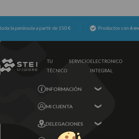
a la península a partir de 150 €
Productos con
6 mese
TU SERVICIO
ELECTRONICO
TÉCNICO
INTEGRAL
INFORMACIÓN
Contacta con nosotros
MI CUENTA
Sobre nosotros
Mis Datos
DELEGACIONES
Mis Direcciones
Mis Pedidos
Écija - Sevilla
Mis favoritos