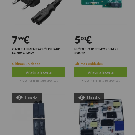
7
€
5
€
99
00
CABLE ALIMENTACIÓN SHARP
MÓDULO IR E314919 SHARP
LC-40FG5342E
40BJ4E
Últimas unidades
Últimas unidades
Añadir a la cesta
Añadir a la cesta
+ Añadir a mi lista de favoritos
+ Añadir a mi lista de favoritos
Usado
Usado