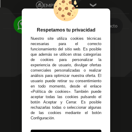
Écija - Sevilla
Mis favoritos
EMPRESA
Av. Plaza de Toros.
FAQ's
Local 3
Aviso Legal
Córdoba
Entregas y
Contacto
C/ Ingeniero Iribarren,
Devoluciones
Respetamos tu privacidad
14
Política de Privacidad
Nuestro site utiliza cookies técnicas
Alzira - Valencia
Pago Seguro
necesarias para el correcto
C/ Esplugues, 135
Terminos y
funcionamiento del sitio web. Es posible
que además se utilicen otras categorías
Condiciones Generales
de cookies para personalizar la
Políticas de Cookies
experiencia de usuario, divulgar ofertas
comerciales personalizadas o realizar
análisis para optimizar nuestra oferta. El
usuario puede retirar su consentimiento
623 23 31 98
en todo momento, desde el enlace
«Política de cookies». También puede
Atendemos Whatsapp
aceptar todas las cookies pulsando el
botón Aceptar y Cerrar. Es posible
955 44 45 43
/
955 44 45 44
rechazarlas todas o seleccionar algunas
de las cookies mediante el botón
info@steielectronica.com
Configuración.
Avenida Plaza de Toros,