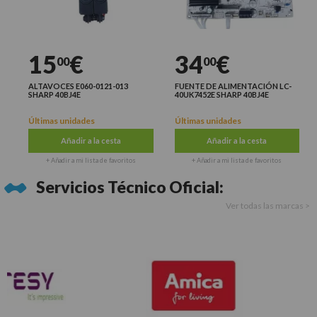
15
€
34
€
00
00
ALTAVOCES E060-0121-013
FUENTE DE ALIMENTACIÓN LC-
SHARP 40BJ4E
40UK7452E SHARP 40BJ4E
Últimas unidades
Últimas unidades
Añadir a la cesta
Añadir a la cesta
+ Añadir a mi lista de favoritos
+ Añadir a mi lista de favoritos
Servicios Técnico Oficial:
Ver todas las marcas >