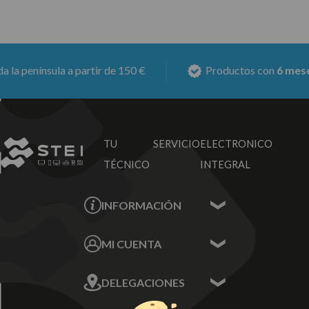
nínsula a partir de 150 €
Productos con
6 meses de 
TU SERVICIO
ELECTRONICO
TÉCNICO
INTEGRAL
INFORMACIÓN
Contacta con nosotros
MI CUENTA
Sobre nosotros
Mis Datos
DELEGACIONES
Mis Direcciones
Mis Pedidos