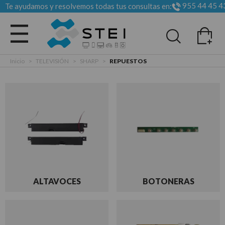
955 44 45 4
Te ayudamos y resolvemos todas tus consultas en:
Todas las categorias
Inicio
>
TELEVISIÓN
>
SHARP
>
REPUESTOS
ALTAVOCES
BOTONERAS