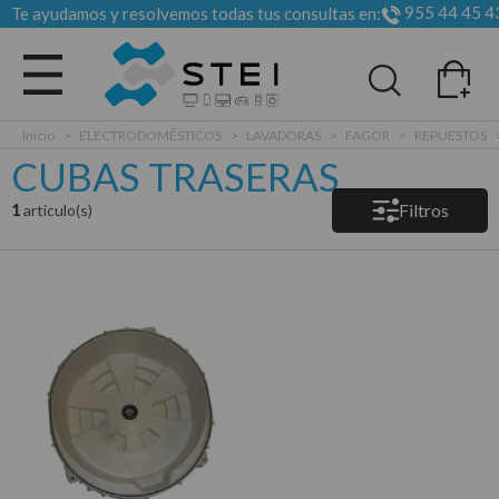
955 44 45 4
Te ayudamos y resolvemos todas tus consultas en:
Todas las categorias
Inicio
>
ELECTRODOMÉSTICOS
>
LAVADORAS
>
FAGOR
>
REPUESTOS
CUBAS TRASERAS
Filtros
1
articulo(s)