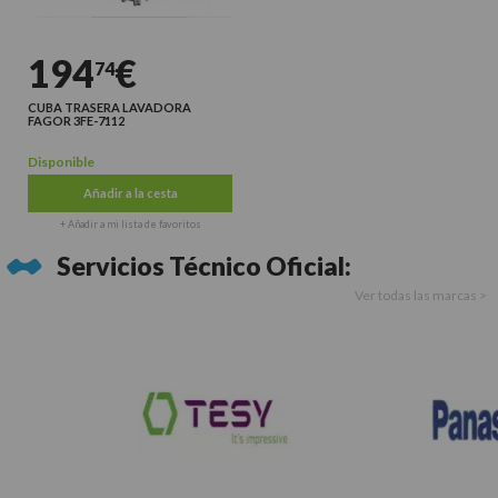
194
€
74
CUBA TRASERA LAVADORA
FAGOR 3FE-7112
Disponible
Añadir a la cesta
+ Añadir a mi lista de favoritos
Servicios Técnico Oficial:
Ver todas las marcas >