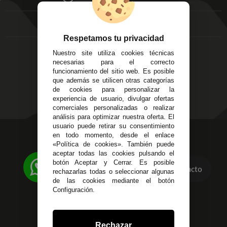
FAQ's
Local 3
Aviso Legal
Córdoba
Entregas y
C/ Ingeniero Iribarren,
Devoluciones
Respetamos tu privacidad
14
Política de Privacidad
Nuestro site utiliza cookies técnicas
Alzira - Valencia
Pago Seguro
necesarias para el correcto
C/ Esplugues, 135
Terminos y
funcionamiento del sitio web. Es posible
que además se utilicen otras categorías
Condiciones Generales
de cookies para personalizar la
Políticas de Cookies
experiencia de usuario, divulgar ofertas
comerciales personalizadas o realizar
análisis para optimizar nuestra oferta. El
usuario puede retirar su consentimiento
623 23 31 98
en todo momento, desde el enlace
«Política de cookies». También puede
Atendemos Whatsapp
aceptar todas las cookies pulsando el
botón Aceptar y Cerrar. Es posible
955 44 45 43
/
955 44 45 44
Contacto
rechazarlas todas o seleccionar algunas
de las cookies mediante el botón
info@steielectronica.com
Configuración.
Avenida Plaza de Toros,
Local 3 Écija (Sevilla)
Rechazar