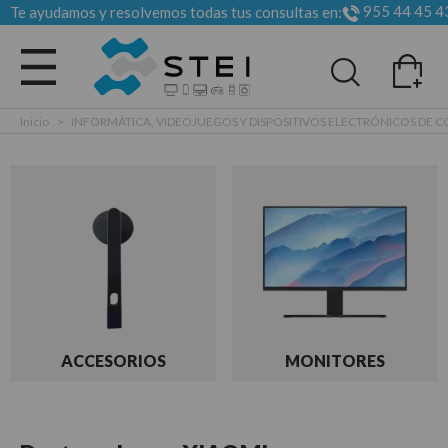
955 44 45 4
Te ayudamos y resolvemos todas tus consultas en:
Todas las categorias
Inicio
>
INFORMÁTICA, VIDEOJUEGOS Y DISPOSITIVOS ELECTRÓNICOS DE
ACCESORIOS
MONITORES