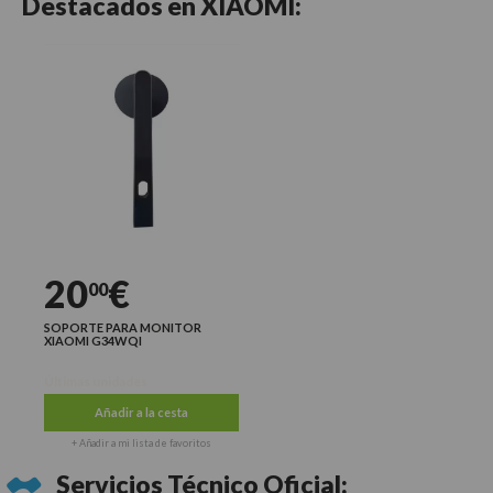
Destacados en
XIAOMI:
20
€
00
SOPORTE PARA MONITOR
XIAOMI G34WQI
Últimas unidades
Añadir a la cesta
+ Añadir a mi lista de favoritos
Servicios Técnico Oficial: