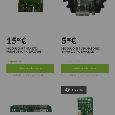
15
€
5
€
00
00
MÓDULO IR TNPA6702
MODULO IR TV PANASONIC
PANASONIC TX-55FX700E
TNPA6010 TX-65HX830E
Disponible
Últimas unidades
Añadir a la cesta
Añadir a la cesta
+ Añadir a mi lista de favoritos
+ Añadir a mi lista de favoritos
Usado