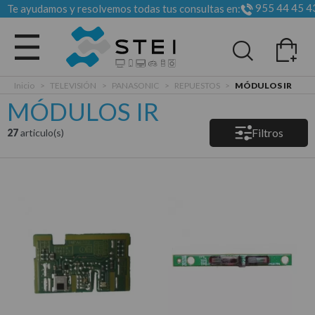
955 44 45 4
Te ayudamos y resolvemos todas tus consultas en:
Todas las categorias
Inicio
>
TELEVISIÓN
>
PANASONIC
>
REPUESTOS
>
MÓDULOS IR
MÓDULOS IR
Filtros
27
articulo(s)