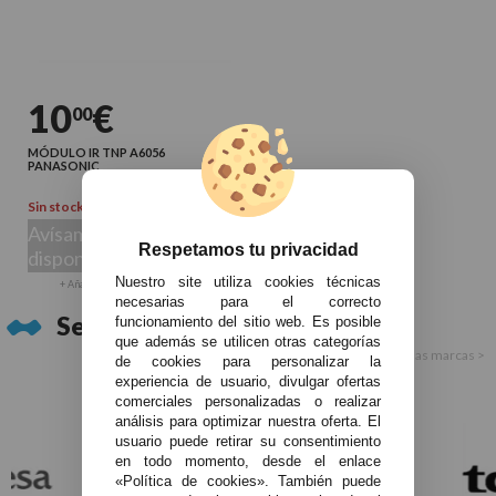
10
€
00
MÓDULO IR TNP A6056
PANASONIC
Sin stock
Avísame cuando esté
Respetamos tu privacidad
disponible
Nuestro site utiliza cookies técnicas
+ Añadir a mi lista de favoritos
necesarias para el correcto
Servicios Técnico Oficial:
funcionamiento del sitio web. Es posible
que además se utilicen otras categorías
Ver todas las marcas >
de cookies para personalizar la
experiencia de usuario, divulgar ofertas
comerciales personalizadas o realizar
análisis para optimizar nuestra oferta. El
usuario puede retirar su consentimiento
en todo momento, desde el enlace
«Política de cookies». También puede