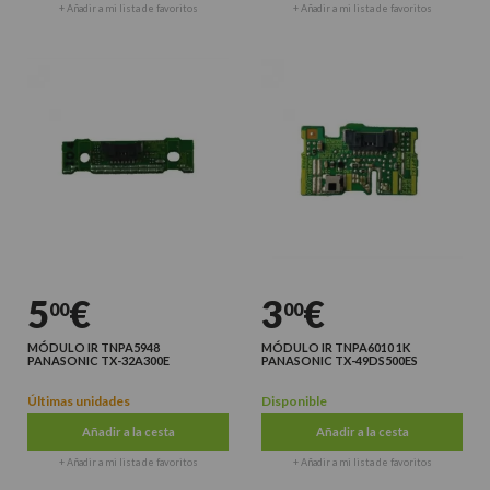
+ Añadir a mi lista de favoritos
+ Añadir a mi lista de favoritos
5
€
3
€
00
00
MÓDULO IR TNPA5948
MÓDULO IR TNPA6010 1K
PANASONIC TX-32A300E
PANASONIC TX-49DS500ES
Últimas unidades
Disponible
Añadir a la cesta
Añadir a la cesta
+ Añadir a mi lista de favoritos
+ Añadir a mi lista de favoritos