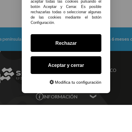
aceptar todas las cookies pulsando el
botón Aceptar y Cerrar. Es posible
rechazarlas todas o seleccionar algunas
de las cookies mediante el botón
Configuración.
 partir de 150 €
Productos con
6 meses de garantía
Rechazar
Aceptar y cerrar
TU SERVICIO
ELECTRONICO
TÉCNICO
INTEGRAL
Modifica tu configuración
INFORMACIÓN
Contacta con nosotros
MI CUENTA
Sobre nosotros
Mis Datos
DELEGACIONES
Mis Direcciones