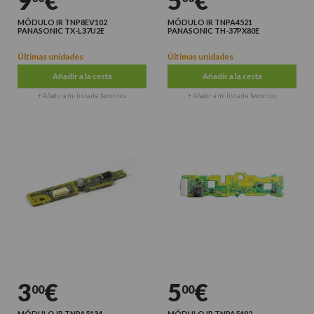
9
€
5
€
MÓDULO IR TNP8EV102
MÓDULO IR TNPA4521
PANASONIC TX-L37U2E
PANASONIC TH-37PX80E
Últimas unidades
Últimas unidades
Añadir a la cesta
Añadir a la cesta
+ Añadir a mi lista de favoritos
+ Añadir a mi lista de favoritos
3
€
5
€
00
00
MÓDULO IR TNPA5134
MÓDULO IR TNPA5402