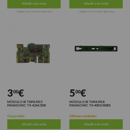
Añadir a la cesta
Añadir a la cesta
+ Añadir a mi lista de favoritos
+ Añadir a mi lista de favoritos
3
€
5
€
00
00
MÓDULO IR TNPA5915
MÓDULO IR TNPA5918
PANASONIC TX-42AS500I
PANASONIC TX-40DS500ES
Disponible
Últimas unidades
Añadir a la cesta
Añadir a la cesta