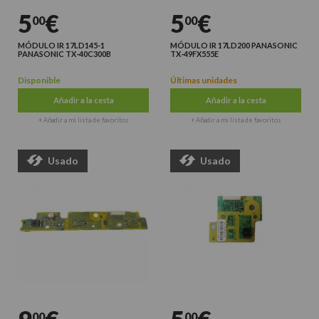
5
€
5
€
00
00
MÓDULO IR 17LD145-1
MÓDULO IR 17LD200 PANASONIC
PANASONIC TX-40C300B
TX-49FX555E
Disponible
Últimas unidades
Añadir a la cesta
Añadir a la cesta
+ Añadir a mi lista de favoritos
+ Añadir a mi lista de favoritos
Usado
Usado
00
00