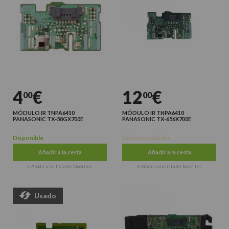
4
€
12
€
00
00
MÓDULO IR TNPA6410
MÓDULO IR TNPA6410
PANASONIC TX-58GX700E
PANASONIC TX-656X700E
Disponible
Últimas unidades
Añadir a la cesta
Añadir a la cesta
+ Añadir a mi lista de favoritos
+ Añadir a mi lista de favoritos
Usado