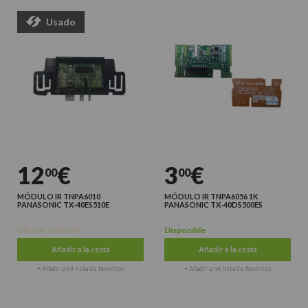
Usado
12
€
3
€
00
00
MÓDULO IR TNPA6010
MÓDULO IR TNPA6056 1K
PANASONIC TX-40ES510E
PANASONIC TX-40DS500ES
Últimas unidades
Disponible
Añadir a la cesta
Añadir a la cesta
+ Añadir a mi lista de favoritos
+ Añadir a mi lista de favoritos