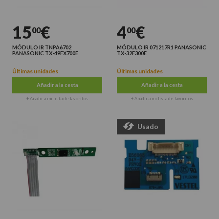
15
€
4
€
00
00
MÓDULO IR TNPA6702
MÓDULO IR 071217R1 PANASONIC
PANASONIC TX-49FX700E
TX-32F300E
Últimas unidades
Últimas unidades
Añadir a la cesta
Añadir a la cesta
+ Añadir a mi lista de favoritos
+ Añadir a mi lista de favoritos
Usado