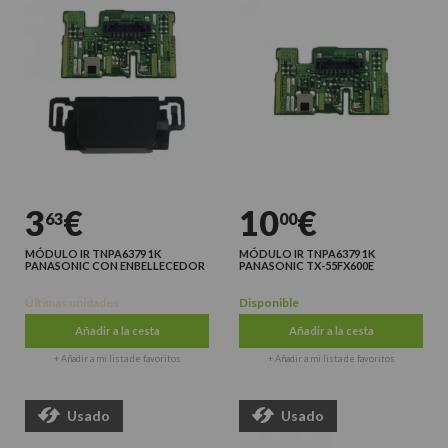
3
€
10
€
63
00
MÓDULO IR TNPA6379 1K
MÓDULO IR TNPA6379 1K
PANASONIC CON ENBELLECEDOR
PANASONIC TX-55FX600E
Últimas unidades
Disponible
Añadir a la cesta
Añadir a la cesta
+ Añadir a mi lista de favoritos
+ Añadir a mi lista de favoritos
Usado
Usado