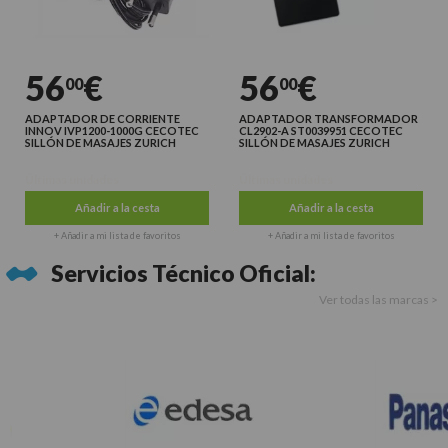
56
€
56
€
00
00
ADAPTADOR DE CORRIENTE
ADAPTADOR TRANSFORMADOR
INNOV IVP1200-1000G CECOTEC
CL2902-A ST0039951 CECOTEC
SILLÓN DE MASAJES ZURICH
SILLÓN DE MASAJES ZURICH
Últimas unidades
Últimas unidades
Añadir a la cesta
Añadir a la cesta
+ Añadir a mi lista de favoritos
+ Añadir a mi lista de favoritos
Servicios Técnico Oficial:
Ver todas las marcas >