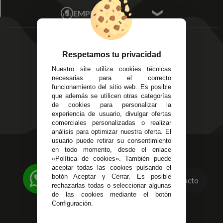
Écija - Sevilla
Mis favoritos
EMPRESA
Av. Plaza de Toros.
FAQ's
Local 3
Aviso Legal
Córdoba
Entregas y
C/ Ingeniero Iribarren,
Devoluciones
Respetamos tu privacidad
14
Política de Privacidad
Nuestro site utiliza cookies técnicas
Alzira - Valencia
Pago Seguro
necesarias para el correcto
C/ Esplugues, 135
Terminos y
funcionamiento del sitio web. Es posible
que además se utilicen otras categorías
Condiciones Generales
de cookies para personalizar la
Políticas de Cookies
experiencia de usuario, divulgar ofertas
comerciales personalizadas o realizar
análisis para optimizar nuestra oferta. El
usuario puede retirar su consentimiento
623 23 31 98
en todo momento, desde el enlace
«Política de cookies». También puede
Atendemos Whatsapp
aceptar todas las cookies pulsando el
botón Aceptar y Cerrar. Es posible
Contacto
955 44 45 43
/
955 44 45 44
rechazarlas todas o seleccionar algunas
de las cookies mediante el botón
info@steielectronica.com
Configuración.