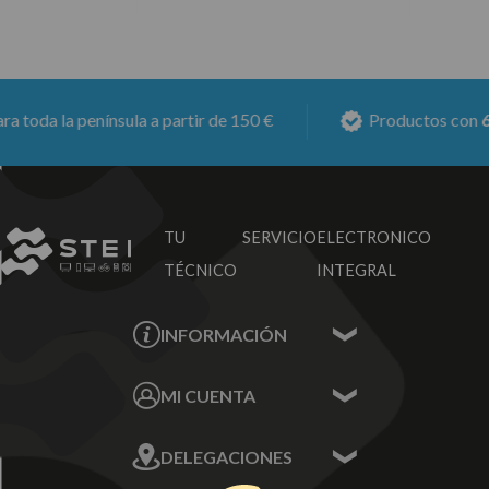
toda la península a partir de 150 €
Productos con
6 m
TU SERVICIO
ELECTRONICO
TÉCNICO
INTEGRAL
INFORMACIÓN
Contacta con nosotros
MI CUENTA
Sobre nosotros
Mis Datos
DELEGACIONES
Mis Direcciones
Mis Pedidos